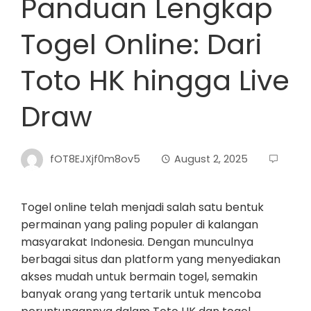
Panduan Lengkap
Togel Online: Dari
Toto HK hingga Live
Draw
fOT8EJXjf0m8ov5
August 2, 2025
Togel online telah menjadi salah satu bentuk
permainan yang paling populer di kalangan
masyarakat Indonesia. Dengan munculnya
berbagai situs dan platform yang menyediakan
akses mudah untuk bermain togel, semakin
banyak orang yang tertarik untuk mencoba