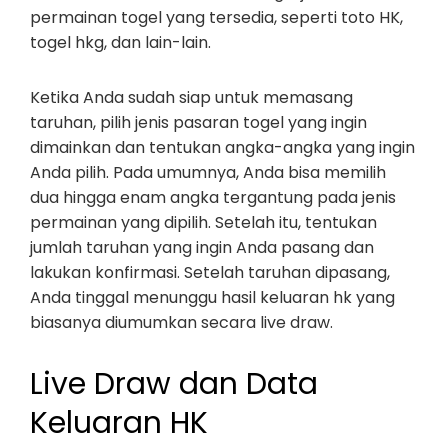
permainan togel yang tersedia, seperti toto HK,
togel hkg, dan lain-lain.
Ketika Anda sudah siap untuk memasang
taruhan, pilih jenis pasaran togel yang ingin
dimainkan dan tentukan angka-angka yang ingin
Anda pilih. Pada umumnya, Anda bisa memilih
dua hingga enam angka tergantung pada jenis
permainan yang dipilih. Setelah itu, tentukan
jumlah taruhan yang ingin Anda pasang dan
lakukan konfirmasi. Setelah taruhan dipasang,
Anda tinggal menunggu hasil keluaran hk yang
biasanya diumumkan secara live draw.
Live Draw dan Data
Keluaran HK