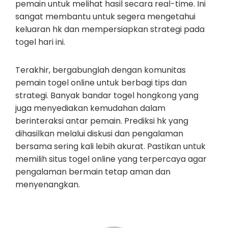
pemain untuk melihat hasil secara real-time. Ini
sangat membantu untuk segera mengetahui
keluaran hk dan mempersiapkan strategi pada
togel hari ini.
Terakhir, bergabunglah dengan komunitas
pemain togel online untuk berbagi tips dan
strategi. Banyak bandar togel hongkong yang
juga menyediakan kemudahan dalam
berinteraksi antar pemain. Prediksi hk yang
dihasilkan melalui diskusi dan pengalaman
bersama sering kali lebih akurat. Pastikan untuk
memilih situs togel online yang terpercaya agar
pengalaman bermain tetap aman dan
menyenangkan.