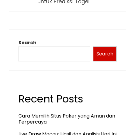
untuk Prediksi Togel
Search
Search
Recent Posts
Cara Memilih Situs Poker yang Aman dan
Terpercaya
Live Draw Macau: Hasil dan Analisis Hari Ini