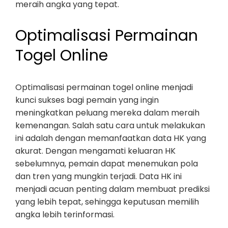
meraih angka yang tepat.
Optimalisasi Permainan
Togel Online
Optimalisasi permainan togel online menjadi
kunci sukses bagi pemain yang ingin
meningkatkan peluang mereka dalam meraih
kemenangan. Salah satu cara untuk melakukan
ini adalah dengan memanfaatkan data HK yang
akurat. Dengan mengamati keluaran HK
sebelumnya, pemain dapat menemukan pola
dan tren yang mungkin terjadi. Data HK ini
menjadi acuan penting dalam membuat prediksi
yang lebih tepat, sehingga keputusan memilih
angka lebih terinformasi.