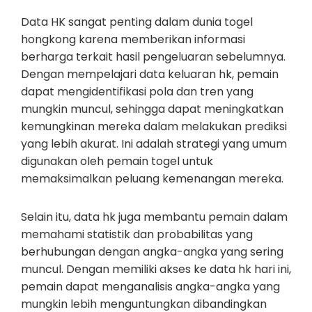
Data HK sangat penting dalam dunia togel
hongkong karena memberikan informasi
berharga terkait hasil pengeluaran sebelumnya.
Dengan mempelajari data keluaran hk, pemain
dapat mengidentifikasi pola dan tren yang
mungkin muncul, sehingga dapat meningkatkan
kemungkinan mereka dalam melakukan prediksi
yang lebih akurat. Ini adalah strategi yang umum
digunakan oleh pemain togel untuk
memaksimalkan peluang kemenangan mereka.
Selain itu, data hk juga membantu pemain dalam
memahami statistik dan probabilitas yang
berhubungan dengan angka-angka yang sering
muncul. Dengan memiliki akses ke data hk hari ini,
pemain dapat menganalisis angka-angka yang
mungkin lebih menguntungkan dibandingkan