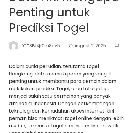
Penting untuk
Prediksi Togel
fOT8EJXjf0m8ov5
August 2, 2025
Dalam dunia perjudian, terutama togel
Hongkong, data memiliki peran yang sangat
penting untuk membantu para pemain dalam
melakukan prediksi. Togel, atau toto gelap,
menjadi salah satu permainan yang banyak
diminati di Indonesia. Dengan perkembangan
teknologi dan kemudahan akses internet, kini
pemain bisa menikmati togel online dengan lebih
mudah, termasuk togel hari ini dan live draw HK