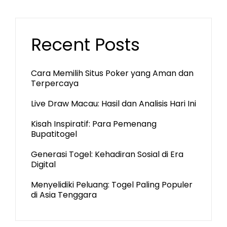
Recent Posts
Cara Memilih Situs Poker yang Aman dan
Terpercaya
Live Draw Macau: Hasil dan Analisis Hari Ini
Kisah Inspiratif: Para Pemenang
Bupatitogel
Generasi Togel: Kehadiran Sosial di Era
Digital
Menyelidiki Peluang: Togel Paling Populer
di Asia Tenggara