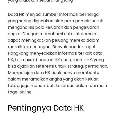
yang dilakukan secara langsung.
Data HK menjadi sumber informasi berharga
yang sering digunakan oleh para pemain untuk
menganalisis pola keluaran dan pengeluaran
angka. Dengan memahami data ini, pemain
dapat meningkatkan peluang mereka dalam
meraih kemenangan. Banyak bandar togel
Hongkong menyediakan informasi terkait data
HK, termasuk bocoran HK dan prediksi HK, yang
bisa dijadikan referensi untuk strategi permainan.
Mempelajari data HK tidak hanya membantu
dalam meramalkan angka yang akan keluar,
tetapi juga menambah keseruan dalam bermain
togel online.
Pentingnya Data HK