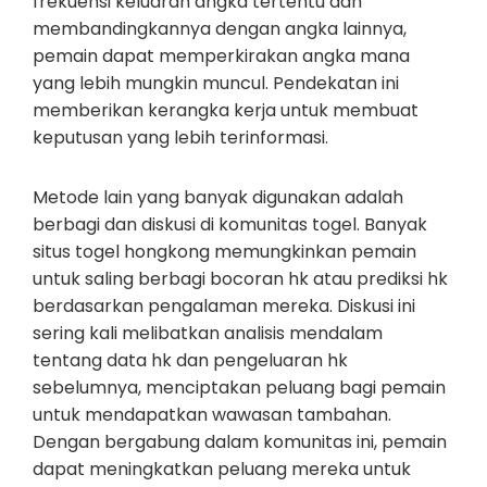
frekuensi keluaran angka tertentu dan
membandingkannya dengan angka lainnya,
pemain dapat memperkirakan angka mana
yang lebih mungkin muncul. Pendekatan ini
memberikan kerangka kerja untuk membuat
keputusan yang lebih terinformasi.
Metode lain yang banyak digunakan adalah
berbagi dan diskusi di komunitas togel. Banyak
situs togel hongkong memungkinkan pemain
untuk saling berbagi bocoran hk atau prediksi hk
berdasarkan pengalaman mereka. Diskusi ini
sering kali melibatkan analisis mendalam
tentang data hk dan pengeluaran hk
sebelumnya, menciptakan peluang bagi pemain
untuk mendapatkan wawasan tambahan.
Dengan bergabung dalam komunitas ini, pemain
dapat meningkatkan peluang mereka untuk