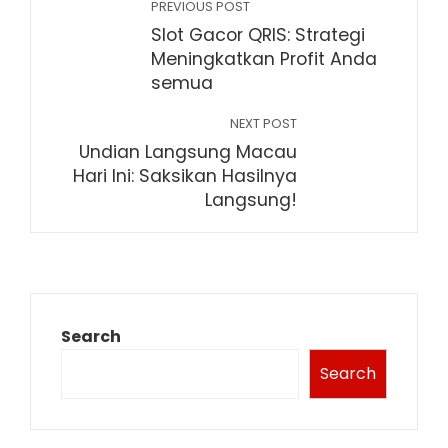
PREVIOUS POST
Slot Gacor QRIS: Strategi
Meningkatkan Profit Anda
semua
NEXT POST
Undian Langsung Macau
Hari Ini: Saksikan Hasilnya
Langsung!
Search
Search