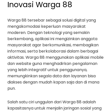
Inovasi Warga 88
Warga 88 tersebar sebagai solusi digital yang
mengakomodasi keperluan masyarakat
moderen. Dengan teknologi yang semakin
berkembang, aplikasi ini mengizinkan anggota
masyarakat agar berkomunikasi, membagikan
informasi, serta berkolaborasi dalam berbagai
aktivitas. Warga 88 menggunakan aplikasi mobile
dan website guna menghadirkan pengalaman
yang lebih integratif untuk penggunanya,
memungkinkan segala data dan layanan bisa
diakses dengan mudah kapan saja dan di mana
pun.
Salah satu ciri unggulan dari Warga 88 adalah
kapasitasnya untuk menjalin jaringan sosial yang