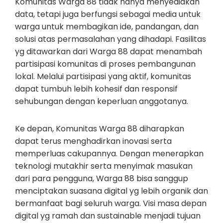
Komunitas Warga 88 tidak hanya menyediakan
data, tetapi juga berfungsi sebagai media untuk
warga untuk membagikan ide, pandangan, dan
solusi atas permasalahan yang dihadapi. Fasilitas
yg ditawarkan dari Warga 88 dapat menambah
partisipasi komunitas di proses pembangunan
lokal. Melalui partisipasi yang aktif, komunitas
dapat tumbuh lebih kohesif dan responsif
sehubungan dengan keperluan anggotanya.
Ke depan, Komunitas Warga 88 diharapkan
dapat terus menghadirkan inovasi serta
memperluas cakupannya. Dengan menerapkan
teknologi mutakhir serta menyimak masukan
dari para pengguna, Warga 88 bisa sanggup
menciptakan suasana digital yg lebih organik dan
bermanfaat bagi seluruh warga. Visi masa depan
digital yg ramah dan sustainable menjadi tujuan