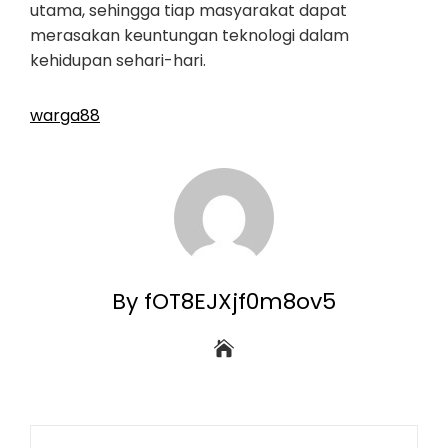
utama, sehingga tiap masyarakat dapat
merasakan keuntungan teknologi dalam
kehidupan sehari-hari.
warga88
By fOT8EJXjf0m8ov5