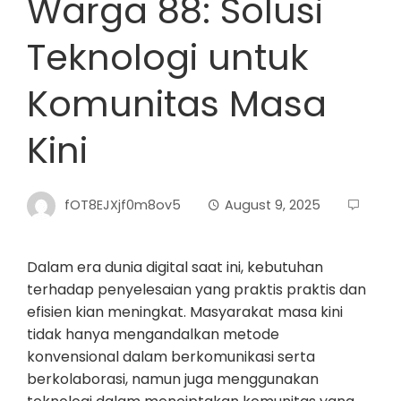
Warga 88: Solusi
Teknologi untuk
Komunitas Masa
Kini
fOT8EJXjf0m8ov5
August 9, 2025
Dalam era dunia digital saat ini, kebutuhan
terhadap penyelesaian yang praktis praktis dan
efisien kian meningkat. Masyarakat masa kini
tidak hanya mengandalkan metode
konvensional dalam berkomunikasi serta
berkolaborasi, namun juga menggunakan