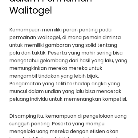
Walitogel
Kemampuan memiliki peran penting pada
permainan Walitogel, di mana pemain diminta
untuk memiliki gambaran yang solid tentang
pola dan taktik. Peserta yang mahir sering bisa
mengetahui gelombang dari hasil yang lalu, yang
memungkinkan mereka mereka untuk
mengambil tindakan yang lebih bijak.
Pengamatan yang teliti terhadap angka yang
muncul dalam undian yang lalu bisa mencetak
peluang individu untuk memenangkan kompetisi.
Di samping itu, kemampuan di pengelolaan uang
sungguh penting. Peserta yang mampu
mengelola uang mereka dengan efisien akan