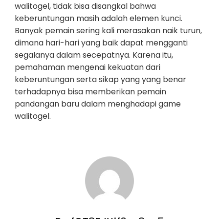
walitogel, tidak bisa disangkal bahwa
keberuntungan masih adalah elemen kunci.
Banyak pemain sering kali merasakan naik turun,
dimana hari-hari yang baik dapat mengganti
segalanya dalam secepatnya. Karena itu,
pemahaman mengenai kekuatan dari
keberuntungan serta sikap yang yang benar
terhadapnya bisa memberikan pemain
pandangan baru dalam menghadapi game
walitogel.