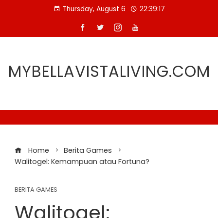
Skip
Thursday, August 6
22:39:17
to
content
MYBELLAVISTALIVING.COM
Home
Berita Games
Walitogel: Kemampuan atau Fortuna?
BERITA GAMES
Walitogel: