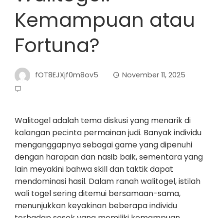
Kemampuan atau
Fortuna?
fOT8EJXjf0m8ov5
November 11, 2025
Walitogel adalah tema diskusi yang menarik di
kalangan pecinta permainan judi. Banyak individu
menganggapnya sebagai game yang dipenuhi
dengan harapan dan nasib baik, sementara yang
lain meyakini bahwa skill dan taktik dapat
mendominasi hasil. Dalam ranah walitogel, istilah
wali togel sering ditemui bersamaan-sama,
menunjukkan keyakinan beberapa individu
terhadap sosok yang memiliki kemampuan