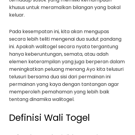
khusus untuk meramalkan bilangan yang bakal
keluar.
Pada kesempatan ini, kita akan mengupas
secara lebih teliti mengenai dua sudut pandang
ini. Apakah walitogel secara nyata tergantung
hanya keberuntungan, semata, atau adah
elemen keterampilan yang juga berperan dalam
meningkatkan peluang menang Ayo kita telusuri
telusuri bersama dua sisi dari permainan ini
permainan yang kaya dengan tantangan agar
memperoleh pemahaman yang lebih baik
tentang dinamika walitogel.
Definisi Wali Togel