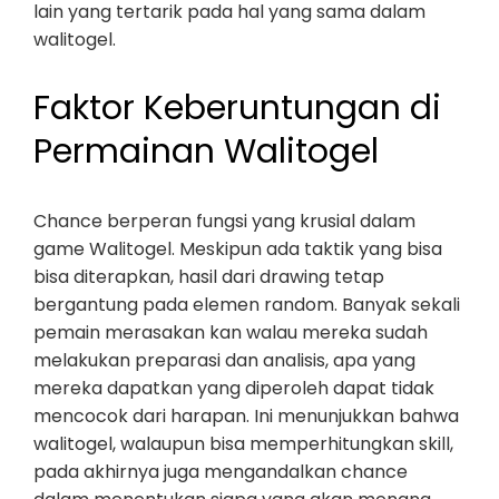
lain yang tertarik pada hal yang sama dalam
walitogel.
Faktor Keberuntungan di
Permainan Walitogel
Chance berperan fungsi yang krusial dalam
game Walitogel. Meskipun ada taktik yang bisa
bisa diterapkan, hasil dari drawing tetap
bergantung pada elemen random. Banyak sekali
pemain merasakan kan walau mereka sudah
melakukan preparasi dan analisis, apa yang
mereka dapatkan yang diperoleh dapat tidak
mencocok dari harapan. Ini menunjukkan bahwa
walitogel, walaupun bisa memperhitungkan skill,
pada akhirnya juga mengandalkan chance