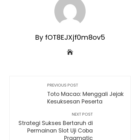
By fOT8EJXjf0m8ov5
PREVIOUS POST
Toto Macao: Menggali Jejak
Kesuksesan Peserta
NEXT POST
Strategi Sukses Bertaruh di
Permainan Slot Uji Coba
Pragmatic