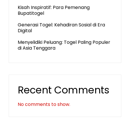
Kisah Inspiratif: Para Pemenang
Bupatitogel
Generasi Togel: Kehadiran Sosial di Era
Digital
Menyelidiki Peluang: Togel Paling Populer
di Asia Tenggara
Recent Comments
No comments to show.