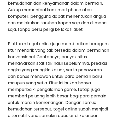
kemudahan dan kenyamanan dalam bermain.
Cukup memanfaatkan smartphone atau
komputer, pengguna dapat menentukan angka
dan melakukan taruhan kapan saja dan di mana
saja, tanpa perlu pergi ke lokasi tiket.
Platform togel online juga memberikan beragam
fitur menarik yang tak tersedia dalam permainan
konvensional. Contohnya, banyak situs
menawarkan statistik hasil sebelumnya, prediksi
angka yang mungkin keluar, serta penawaran
dan bonus menawan untuk para pemain baru
maupun yang setia. Fitur ini bukan hanya
memperbaiki pengalaman game, tetapi juga
memberi peluang lebih besar bagi para pemain
untuk meraih kemenangan. Dengan semua
kemudahan tersebut, togel online sudah menjadi
alternatif yang semakin populer di kalangan