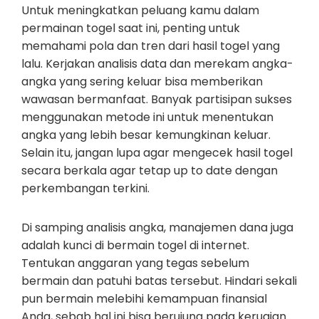
Untuk meningkatkan peluang kamu dalam
permainan togel saat ini, penting untuk
memahami pola dan tren dari hasil togel yang
lalu. Kerjakan analisis data dan merekam angka-
angka yang sering keluar bisa memberikan
wawasan bermanfaat. Banyak partisipan sukses
menggunakan metode ini untuk menentukan
angka yang lebih besar kemungkinan keluar.
Selain itu, jangan lupa agar mengecek hasil togel
secara berkala agar tetap up to date dengan
perkembangan terkini.
Di samping analisis angka, manajemen dana juga
adalah kunci di bermain togel di internet.
Tentukan anggaran yang tegas sebelum
bermain dan patuhi batas tersebut. Hindari sekali
pun bermain melebihi kemampuan finansial
Anda, sebab hal ini bisa berujung pada kerugian