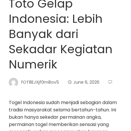
Toto Gelap
Indonesia: Lebih
Banyak dari
Sekadar Kegiatan
Numerik
fOT8EJXjf0m8ov5
June 6, 2026
Togel Indonesia sudah menjadi sebagian dalam
tradisi masyarakat selama bertahun-tahun. Ini
bukan hanya sekedar permainan angka,
permainan togel memberikan sensasi yang