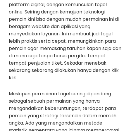
platform digital, dengan kemunculan togel
online. Seiring dengan kemajuan teknologi
pemain kini bisa dengan mudah permainan ini di
beragam website dan aplikasi yang
menyediakan layanan. Ini membuat judi togel
lebih praktis serta cepat, memungkinkan para
pemain agar memasang taruhan kapan saja dan
di mana saja tanpa harus pergi ke tempat
tempat penjualan tiket. Sekadar menebak
sekarang sekarang dilakukan hanya dengan klik
klik.
Meskipun permainan togel sering dipandang
sebagai sebuah permainan yang hanya
mengandalkan keberuntungan, terdapat para
pemain yang strategi tersendiri dalam memilih
angka. Ada yang mengandalkan metode
statistik, sementara yang lainnya mempercayai