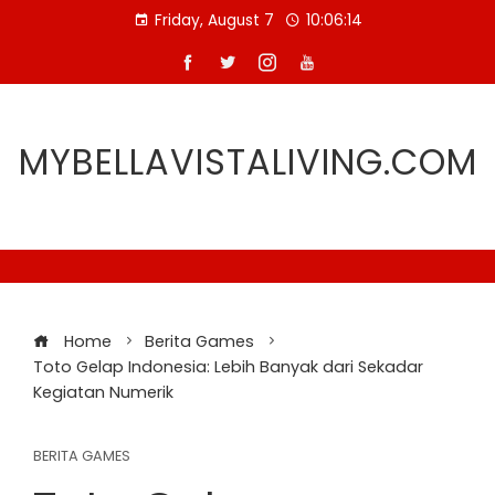
Skip
Friday, August 7
10:06:14
to
content
MYBELLAVISTALIVING.COM
Home
Berita Games
Toto Gelap Indonesia: Lebih Banyak dari Sekadar
Kegiatan Numerik
BERITA GAMES