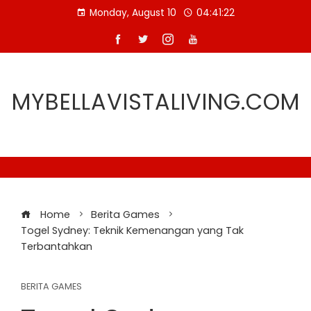
Skip
Monday, August 10
04:41:22
to
content
MYBELLAVISTALIVING.COM
Home
Berita Games
Togel Sydney: Teknik Kemenangan yang Tak
Terbantahkan
BERITA GAMES