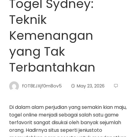
Togel Sydney:
Teknik
Kemenangan
yang Tak
Terbantahkan
fOT8EJXjf0m8ov5
May 23, 2026
Di dalam alam perjudian yang semakin kian maju,
togel online menjadi sebagai salah satu game
terfavorit sangat disukai oleh banyak sejumlah
orang. Hadirnya situs seperti jeniustoto