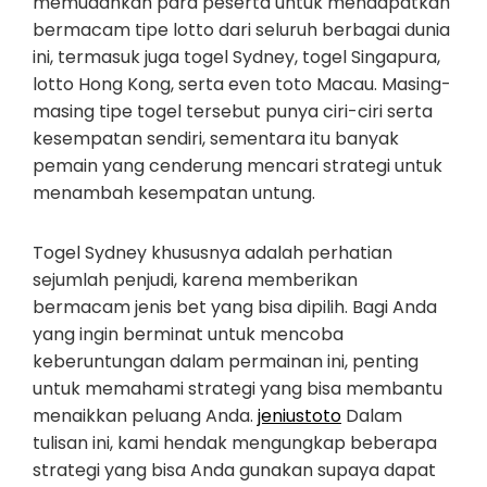
memudahkan para peserta untuk mendapatkan
bermacam tipe lotto dari seluruh berbagai dunia
ini, termasuk juga togel Sydney, togel Singapura,
lotto Hong Kong, serta even toto Macau. Masing-
masing tipe togel tersebut punya ciri-ciri serta
kesempatan sendiri, sementara itu banyak
pemain yang cenderung mencari strategi untuk
menambah kesempatan untung.
Togel Sydney khususnya adalah perhatian
sejumlah penjudi, karena memberikan
bermacam jenis bet yang bisa dipilih. Bagi Anda
yang ingin berminat untuk mencoba
keberuntungan dalam permainan ini, penting
untuk memahami strategi yang bisa membantu
menaikkan peluang Anda.
jeniustoto
Dalam
tulisan ini, kami hendak mengungkap beberapa
strategi yang bisa Anda gunakan supaya dapat