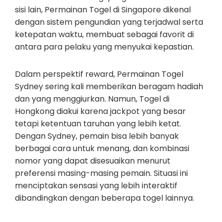
sisi lain, Permainan Togel di Singapore dikenal
dengan sistem pengundian yang terjadwal serta
ketepatan waktu, membuat sebagai favorit di
antara para pelaku yang menyukai kepastian.
Dalam perspektif reward, Permainan Togel
Sydney sering kali memberikan beragam hadiah
dan yang menggiurkan. Namun, Togel di
Hongkong diakui karena jackpot yang besar
tetapi ketentuan taruhan yang lebih ketat.
Dengan Sydney, pemain bisa lebih banyak
berbagai cara untuk menang, dan kombinasi
nomor yang dapat disesuaikan menurut
preferensi masing-masing pemain. Situasi ini
menciptakan sensasi yang lebih interaktif
dibandingkan dengan beberapa togel lainnya.