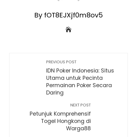
By fOT8EJXjf0m8ov5
PREVIOUS POST
IDN Poker Indonesia: Situs
Utama untuk Pecinta
Permainan Poker Secara
Daring
NEXT POST
Petunjuk Komprehensif
Togel Hongkong di
Warga88