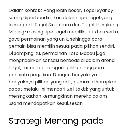
Dalam konteks yang lebih besar, Togel Sydney
sering diperbandingkan dalam tipe togel yang
lain seperti Togel Singapura dan Togel Hongkong.
Masing-masing tipe togel memiliki ciri khas serta
gaya permainan yang unik, sehingga para
pemain bisa memilih sesuai pada pilihan sendiri.
Di samping itu, permainan Toto Macau juga
menghadirkan sensasi berbeda di dalam arena
togel, memberi beragam pilihan bagi para
pencinta perjudian. Dengan banyaknya
banyaknya pilihan yang ada, pemain diharapkan
dapat melalui ini mencari找到 taktik yang untuk
meningkatkan kemungkinan mereka dalam
usaha mendapatkan kesuksesan.
Strategi Menang pada