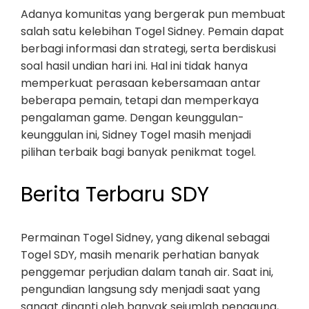
Adanya komunitas yang bergerak pun membuat
salah satu kelebihan Togel Sidney. Pemain dapat
berbagi informasi dan strategi, serta berdiskusi
soal hasil undian hari ini. Hal ini tidak hanya
memperkuat perasaan kebersamaan antar
beberapa pemain, tetapi dan memperkaya
pengalaman game. Dengan keunggulan-
keunggulan ini, Sidney Togel masih menjadi
pilihan terbaik bagi banyak penikmat togel.
Berita Terbaru SDY
Permainan Togel Sidney, yang dikenal sebagai
Togel SDY, masih menarik perhatian banyak
penggemar perjudian dalam tanah air. Saat ini,
pengundian langsung sdy menjadi saat yang
sangat dinanti oleh banyak sejumlah pengguna,