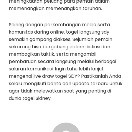
meningkatkan peluang para pemain dalam
memenangkan memenangkan taruhan.
Seiring dengan perkembangan media serta
komunitas daring online, togel langsung sdy
semakin gampang diakses. Sejumlah pemain
sekarang bisa bergabung dalam diskusi dan
membagikan taktik, serta mengambil
pembaruan secara langsung melalui berbagai
saluran komunikasi. Ingin tahu lebih lanjut
mengenai live draw togel SDY? Pastikanlah Anda
selalu mengikuti berita dan update terbaru untuk
agar tidak melewatkan saat yang penting di
dunia togel Sidney.