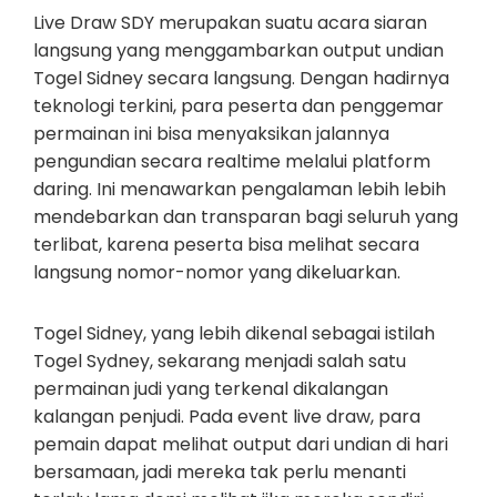
Live Draw SDY merupakan suatu acara siaran
langsung yang menggambarkan output undian
Togel Sidney secara langsung. Dengan hadirnya
teknologi terkini, para peserta dan penggemar
permainan ini bisa menyaksikan jalannya
pengundian secara realtime melalui platform
daring. Ini menawarkan pengalaman lebih lebih
mendebarkan dan transparan bagi seluruh yang
terlibat, karena peserta bisa melihat secara
langsung nomor-nomor yang dikeluarkan.
Togel Sidney, yang lebih dikenal sebagai istilah
Togel Sydney, sekarang menjadi salah satu
permainan judi yang terkenal dikalangan
kalangan penjudi. Pada event live draw, para
pemain dapat melihat output dari undian di hari
bersamaan, jadi mereka tak perlu menanti