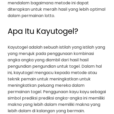
mendalam bagaimana metode ini dapat
diterapkan untuk meraih hasil yang lebih optimal
dalam permainan lotto.
Apa Itu Kayutogel?
Kayutogel adalah sebuah istilah yang istilah yang
yang merujuk pada penggunaan kombinasi
angka angka yang diambil dari hasil hasil
pengundian pengundian untuk togel. Dalam hal
ini, kayutogel mengacu kepada metode atau
teknik pemain untuk meningkatkan untuk
meningkatkan peluang mereka dalam
permainan togel. Penggunaan kayu kayu sebagai
simbol prediksi prediksi angka-angka ini memiliki
makna yang lebih dalam memiliki makna yang
lebih dalam di kalangan yang bermain.