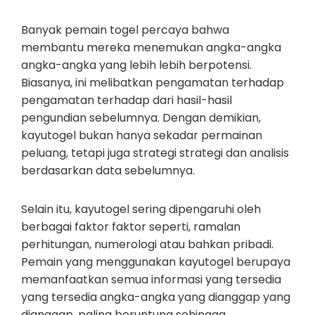
Banyak pemain togel percaya bahwa
membantu mereka menemukan angka-angka
angka-angka yang lebih lebih berpotensi.
Biasanya, ini melibatkan pengamatan terhadap
pengamatan terhadap dari hasil-hasil
pengundian sebelumnya. Dengan demikian,
kayutogel bukan hanya sekadar permainan
peluang, tetapi juga strategi strategi dan analisis
berdasarkan data sebelumnya.
Selain itu, kayutogel sering dipengaruhi oleh
berbagai faktor faktor seperti, ramalan
perhitungan, numerologi atau bahkan pribadi.
Pemain yang menggunakan kayutogel berupaya
memanfaatkan semua informasi yang tersedia
yang tersedia angka-angka yang dianggap yang
dianggap, paling beruntung sehingga