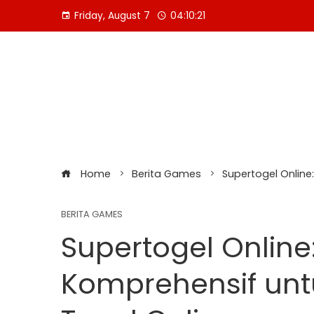
Skip
Friday, August 7
04:10:21
to
content
Home
Berita Games
Supertogel Online
BERITA GAMES
Supertogel Online:
Komprehensif un