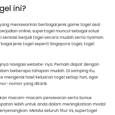
el ini?
 yang menawarkan berbagai jenis game togel asal
erjudian online, supertogel muncul sebagai solusi
 sensasi berjudi togel secara mudah serta nyaman.
agai jenis togel seperti Singapore togel, togel
gnya navigasi website-nya. Pemain dapat dengan
alam beberapa tahapan mudah. Di samping itu,
 mengenai hasil keluaran togel setiap hari, agar
r-nomor yang ditarik.
asakan macam-macam penawaran serta bonus
mpatan lebih untuk anda dalam meningkatkan modal
yenangkan. Melalui seluruh fitur ini, supertogel