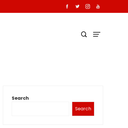
Search
Search