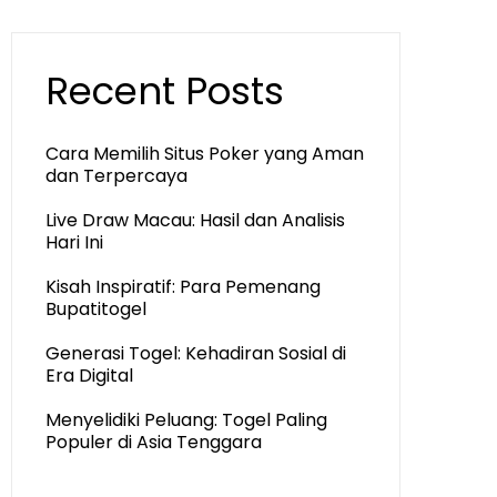
Recent Posts
Cara Memilih Situs Poker yang Aman
dan Terpercaya
Live Draw Macau: Hasil dan Analisis
Hari Ini
Kisah Inspiratif: Para Pemenang
Bupatitogel
Generasi Togel: Kehadiran Sosial di
Era Digital
Menyelidiki Peluang: Togel Paling
Populer di Asia Tenggara