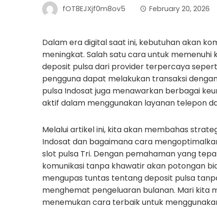
fOT8EJXjf0m8ov5
February 20, 2026
Dalam era digital saat ini, kebutuhan akan ko
meningkat. Salah satu cara untuk memenuhi
deposit pulsa dari provider terpercaya seper
pengguna dapat melakukan transaksi dengan l
pulsa Indosat juga menawarkan berbagai ke
aktif dalam menggunakan layanan telepon da
Melalui artikel ini, kita akan membahas stra
Indosat dan bagaimana cara mengoptimalkan sl
slot pulsa Tri. Dengan pemahaman yang tepa
komunikasi tanpa khawatir akan potongan biaya
mengupas tuntas tentang deposit pulsa ta
menghemat pengeluaran bulanan. Mari kita mu
menemukan cara terbaik untuk menggunakan 