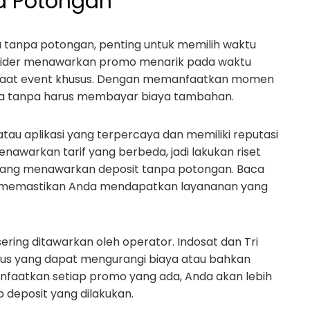
pa Potongan
 tanpa potongan, penting untuk memilih waktu
ovider menawarkan promo menarik pada waktu
au saat event khusus. Dengan memanfaatkan momen
lsa tanpa harus membayar biaya tambahan.
atau aplikasi yang terpercaya dan memiliki reputasi
nawarkan tarif yang berbeda, jadi lakukan riset
yang menawarkan deposit tanpa potongan. Baca
k memastikan Anda mendapatkan layananan yang
ring ditawarkan oleh operator. Indosat dan Tri
us yang dapat mengurangi biaya atau bahkan
aatkan setiap promo yang ada, Anda akan lebih
p deposit yang dilakukan.