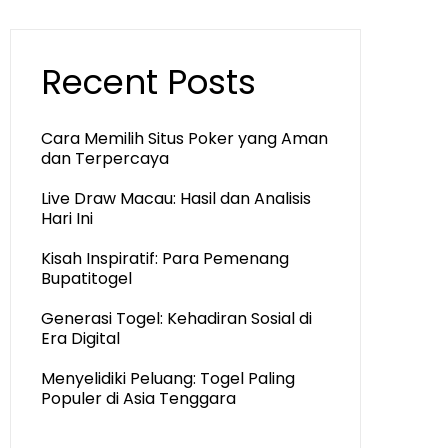
Recent Posts
Cara Memilih Situs Poker yang Aman
dan Terpercaya
Live Draw Macau: Hasil dan Analisis
Hari Ini
Kisah Inspiratif: Para Pemenang
Bupatitogel
Generasi Togel: Kehadiran Sosial di
Era Digital
Menyelidiki Peluang: Togel Paling
Populer di Asia Tenggara