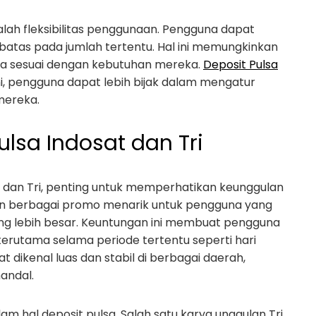
alah fleksibilitas penggunaan. Pengguna dapat
rbatas pada jumlah tertentu. Hal ini memungkinkan
sa sesuai dengan kebutuhan mereka.
Deposit Pulsa
i, pengguna dapat lebih bijak dalam mengatur
mereka.
lsa Indosat dan Tri
 dan Tri, penting untuk memperhatikan keunggulan
n berbagai promo menarik untuk pengguna yang
yang lebih besar. Keuntungan ini membuat pengguna
erutama selama periode tertentu seperti hari
at dikenal luas dan stabil di berbagai daerah,
andal.
lam hal deposit pulsa. Salah satu karya unggulan Tri