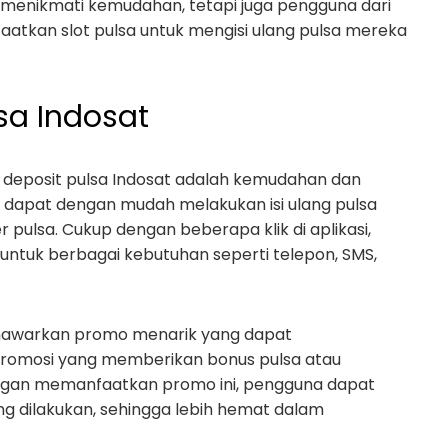
t menikmati kemudahan, tetapi juga pengguna dari
faatkan slot pulsa untuk mengisi ulang pulsa mereka
sa Indosat
 deposit pulsa Indosat adalah kemudahan dan
 dapat dengan mudah melakukan isi ulang pulsa
 pulsa. Cukup dengan beberapa klik di aplikasi,
 untuk berbagai kebutuhan seperti telepon, SMS,
 menawarkan promo menarik yang dapat
romosi yang memberikan bonus pulsa atau
ngan memanfaatkan promo ini, pengguna dapat
ang dilakukan, sehingga lebih hemat dalam