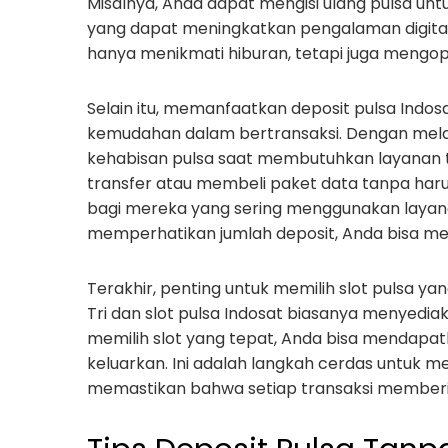
Misalnya, Anda dapat mengisi ulang pulsa un
yang dapat meningkatkan pengalaman digital 
hanya menikmati hiburan, tetapi juga mengop
Selain itu, memanfaatkan deposit pulsa Indos
kemudahan dalam bertransaksi. Dengan melak
kehabisan pulsa saat membutuhkan layanan 
transfer atau membeli paket data tanpa haru
bagi mereka yang sering menggunakan layana
memperhatikan jumlah deposit, Anda bisa me
Terakhir, penting untuk memilih slot pulsa y
Tri dan slot pulsa Indosat biasanya menyedia
memilih slot yang tepat, Anda bisa mendapatka
keluarkan. Ini adalah langkah cerdas untuk m
memastikan bahwa setiap transaksi member