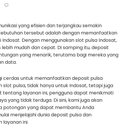
munikasi yang efisien dan terjangkau semakin
 kebutuhan tersebut adalah dengan memanfaatkan
ti Indosat. Dengan menggunakan slot pulsa Indosat,
ebih mudah dan cepat. Di samping itu, deposit
untungan yang menarik, terutama bagi mereka yang
n data.
tegi cerdas untuk memanfaatkan deposit pulsa
ot pulsa, tidak hanya untuk Indosat, tetapi juga
t tentang layanan ini, pengguna dapat menikmati
 yang tidak terduga. Di sini, kami juga akan
npa potongan yang dapat membantu Anda
lai menjelajahi dunia deposit pulsa dan
layanan ini.