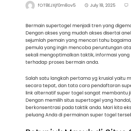
fOT8EJXjf0m8ov5
July 18, 2025
Bermain supertogel menjadi tren yang digemar
Dengan akses yang mudah akses disertai aneka 
sejumlah pemain yang mencari tahu bagaimana
pemula yang ingin mencoba peruntungan ata
sekali mengoptimalkan taktik, informasi yang
terhadap proses bermain anda.
Salah satu langkah pertama yg krusial yaitu 
secara tepat, dan tata cara pendaftaran sup
link alternatif super togel sangat membantu
Dengan memilih situs supertogel yang handal,
berkonsentrasi pada taktik anda. Mari kita e
peluang Anda di permainan super togel terse