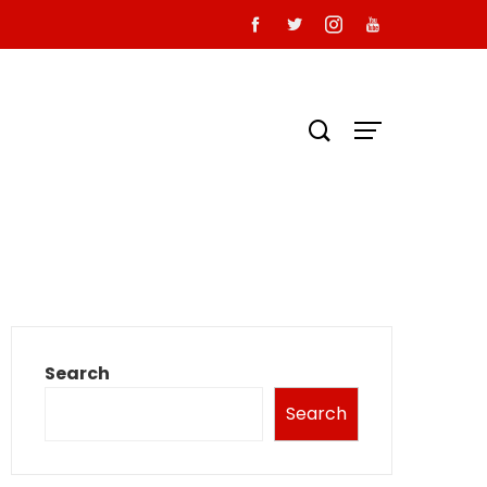
Search
Search