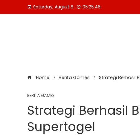
Skip
Saturday, August 8
05:25:46
to
content
Home
Berita Games
Strategi Berhasil 
BERITA GAMES
Strategi Berhasil 
Supertogel