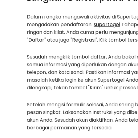
Dalam rangka mengawali aktivitas di Supertog
mengadakan pendaftaran.
supertogel
Tahapa
ringan dan kilat. Anda cuma perlu mengunjung
"Daftar" atau juga "Registrasi". Klik tombol 
Sesudah mengklik tombol daftar, Anda bakal d
semua informasi yang diperlukan dengan aku
telepon, dan kata sandi. Pastikan informasi
masalah ketika login ke akun Supertogel Anda
dilengkapi, tekan tombol "Kirim" untuk proses l
Setelah mengisi formulir selesai, Anda sering
pesan singkat. Laksanakan instruksi yang di
akun Anda. Sesudah akun diaktifkan, Anda tel
berbagai permainan yang tersedia.