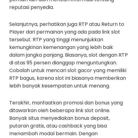
reputasi penyedia.
Selanjutnya, perhatikan juga RTP atau Return to
Player dari permainan yang ada pada link slot
tersebut. RTP yang tinggi menunjukkan
kemungkinan kemenangan yang lebih baik
dalam jangka panjang. Biasanya, slot dengan RTP
di atas 95 persen dianggap menguntungkan.
Cobalah untuk mencari slot gacor yang memiliki
RTP bagus, karena slot ini biasanya memberikan
lebih banyak kesempatan untuk menang.
Terakhir, manfaatkan promosi dan bonus yang
ditawarkan oleh beberapa link slot online.
Banyak situs menyediakan bonus deposit,
putaran gratis, atau cashback yang bisa
menambah modal bermain. Dengan