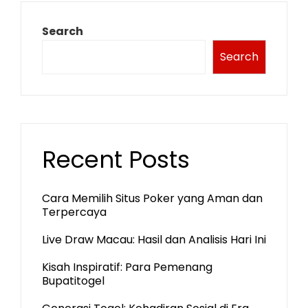
Search
Search
Recent Posts
Cara Memilih Situs Poker yang Aman dan
Terpercaya
Live Draw Macau: Hasil dan Analisis Hari Ini
Kisah Inspiratif: Para Pemenang
Bupatitogel