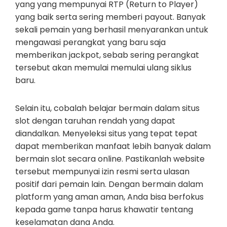
yang yang mempunyai RTP (Return to Player)
yang baik serta sering memberi payout. Banyak
sekali pemain yang berhasil menyarankan untuk
mengawasi perangkat yang baru saja
memberikan jackpot, sebab sering perangkat
tersebut akan memulai memulai ulang siklus
baru.
Selain itu, cobalah belajar bermain dalam situs
slot dengan taruhan rendah yang dapat
diandalkan. Menyeleksi situs yang tepat tepat
dapat memberikan manfaat lebih banyak dalam
bermain slot secara online. Pastikanlah website
tersebut mempunyai izin resmi serta ulasan
positif dari pemain lain. Dengan bermain dalam
platform yang aman aman, Anda bisa berfokus
kepada game tanpa harus khawatir tentang
keselamatan dana Anda.