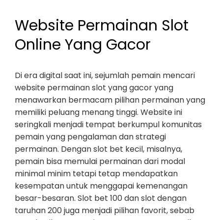
Website Permainan Slot
Online Yang Gacor
Di era digital saat ini, sejumlah pemain mencari
website permainan slot yang gacor yang
menawarkan bermacam pilihan permainan yang
memiliki peluang menang tinggi. Website ini
seringkali menjadi tempat berkumpul komunitas
pemain yang pengalaman dan strategi
permainan. Dengan slot bet kecil, misalnya,
pemain bisa memulai permainan dari modal
minimal minim tetapi tetap mendapatkan
kesempatan untuk menggapai kemenangan
besar-besaran. Slot bet 100 dan slot dengan
taruhan 200 juga menjadi pilihan favorit, sebab