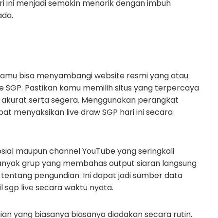
ri ini menjadi semakin menarik dengan imbuh
ada.
 kamu bisa menyambangi website resmi yang atau
ve SGP. Pastikan kamu memilih situs yang terpercaya
 akurat serta segera. Menggunakan perangkat
t menyaksikan live draw SGP hari ini secara
sosial maupun channel YouTube yang seringkali
banyak grup yang membahas output siaran langsung
entang pengundian. Ini dapat jadi sumber data
 sgp live secara waktu nyata.
an yang biasanya biasanya diadakan secara rutin.