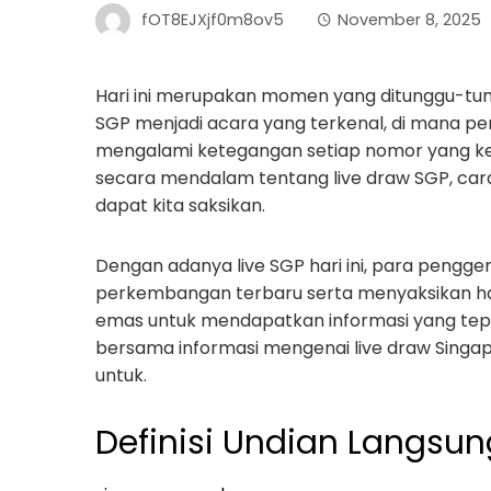
fOT8EJXjf0m8ov5
November 8, 2025
Hari ini merupakan momen yang ditunggu-tung
SGP menjadi acara yang terkenal, di mana pe
mengalami ketegangan setiap nomor yang kelu
secara mendalam tentang live draw SGP, ca
dapat kita saksikan.
Dengan adanya live SGP hari ini, para pen
perkembangan terbaru serta menyaksikan has
emas untuk mendapatkan informasi yang tepat 
bersama informasi mengenai live draw Singa
untuk.
Definisi Undian Langsu