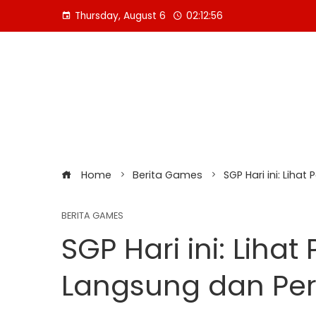
Skip
Thursday, August 6
02:12:56
to
content
Home
Berita Games
SGP Hari ini: Lih
BERITA GAMES
SGP Hari ini: Liha
Langsung dan Per