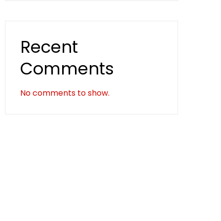
Recent
Comments
No comments to show.