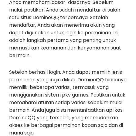
Anda memahami dasar-dasarnya. Sebelum
mulai, pastikan Anda sudah mendaftar di salah
satu situs DominoQQ terpercaya. Setelah
mendaftar, Anda akan menerima akun yang
dapat digunakan untuk login ke permainan. Ini
adalah langkah pertama yang penting untuk
memastikan keamanan dan kenyamanan saat
bermain.
Setelah berhasil login, Anda dapat memilih jenis
permainan yang ingin diikuti. DominoQQ biasanya
memiliki beberapa variasi, termasuk yang
menggunakan sistem pkv games. Pastikan untuk
memahami aturan setiap variasi sebelum mulai
bermain. Anda juga bisa memanfaatkan aplikasi
DominoQQ yang tersedia, yang memudahkan
akses ke berbagai permainan kapan saja dan di
mana saja.