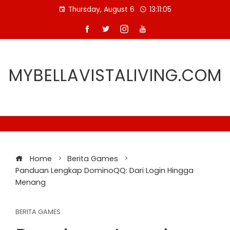
Skip
Thursday, August 6
13:11:05
to
content
MYBELLAVISTALIVING.COM
Home
Berita Games
Panduan Lengkap DominoQQ: Dari Login Hingga
Menang
BERITA GAMES