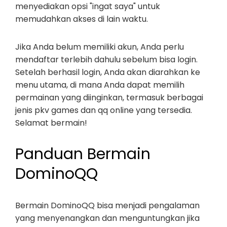
menyediakan opsi "ingat saya" untuk
memudahkan akses di lain waktu.
Jika Anda belum memiliki akun, Anda perlu
mendaftar terlebih dahulu sebelum bisa login.
Setelah berhasil login, Anda akan diarahkan ke
menu utama, di mana Anda dapat memilih
permainan yang diinginkan, termasuk berbagai
jenis pkv games dan qq online yang tersedia.
Selamat bermain!
Panduan Bermain
DominoQQ
Bermain DominoQQ bisa menjadi pengalaman
yang menyenangkan dan menguntungkan jika