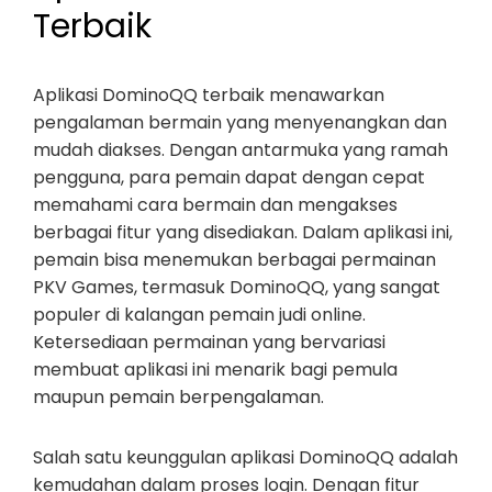
Terbaik
Aplikasi DominoQQ terbaik menawarkan
pengalaman bermain yang menyenangkan dan
mudah diakses. Dengan antarmuka yang ramah
pengguna, para pemain dapat dengan cepat
memahami cara bermain dan mengakses
berbagai fitur yang disediakan. Dalam aplikasi ini,
pemain bisa menemukan berbagai permainan
PKV Games, termasuk DominoQQ, yang sangat
populer di kalangan pemain judi online.
Ketersediaan permainan yang bervariasi
membuat aplikasi ini menarik bagi pemula
maupun pemain berpengalaman.
Salah satu keunggulan aplikasi DominoQQ adalah
kemudahan dalam proses login. Dengan fitur