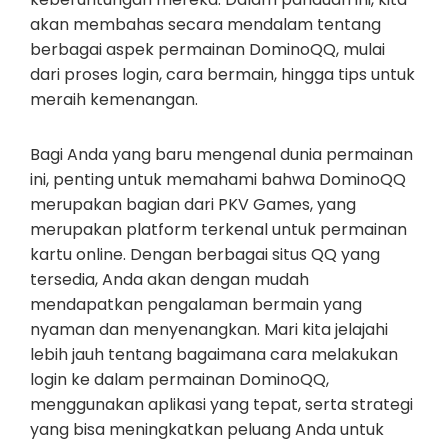
akan membahas secara mendalam tentang
berbagai aspek permainan DominoQQ, mulai
dari proses login, cara bermain, hingga tips untuk
meraih kemenangan.
Bagi Anda yang baru mengenal dunia permainan
ini, penting untuk memahami bahwa DominoQQ
merupakan bagian dari PKV Games, yang
merupakan platform terkenal untuk permainan
kartu online. Dengan berbagai situs QQ yang
tersedia, Anda akan dengan mudah
mendapatkan pengalaman bermain yang
nyaman dan menyenangkan. Mari kita jelajahi
lebih jauh tentang bagaimana cara melakukan
login ke dalam permainan DominoQQ,
menggunakan aplikasi yang tepat, serta strategi
yang bisa meningkatkan peluang Anda untuk