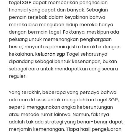
togel SGP dapat memberikan penghasilan
finansial yang cepat dan banyak. Sebagian
pemain terjebak dalam keyakinan bahwa
mereka bisa mengubah hidup mereka hanya
dengan bermain togel. Faktanya, meskipun ada
peluang untuk memenangkan penghargaan
besar, mayoritas pemain justru berakhir dengan
kekalahan.
keluaran sgp
Togel seharusnya
dipandang sebagai bentuk kesenangan, bukan
sebagai cara untuk mendapatkan uang secara
reguler.
Yang terakhir, beberapa yang percaya bahwa
ada cara khusus untuk mengalahkan togel SGP,
seperti menggunakan angka keberuntungan
atau metode rumit lainnya. Namun, faktnya
adalah tak ada strategi yang benar-benar dapat
menjamin kemenangan. Tiapa hasil pengeluaran