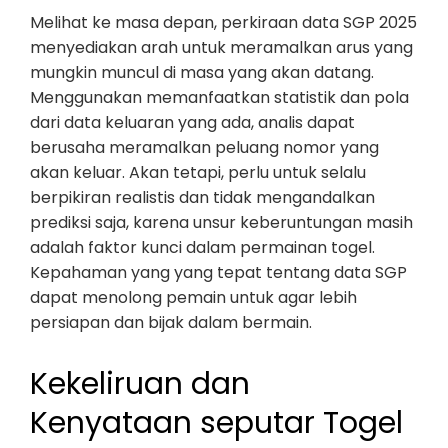
Melihat ke masa depan, perkiraan data SGP 2025
menyediakan arah untuk meramalkan arus yang
mungkin muncul di masa yang akan datang.
Menggunakan memanfaatkan statistik dan pola
dari data keluaran yang ada, analis dapat
berusaha meramalkan peluang nomor yang
akan keluar. Akan tetapi, perlu untuk selalu
berpikiran realistis dan tidak mengandalkan
prediksi saja, karena unsur keberuntungan masih
adalah faktor kunci dalam permainan togel.
Kepahaman yang yang tepat tentang data SGP
dapat menolong pemain untuk agar lebih
persiapan dan bijak dalam bermain.
Kekeliruan dan
Kenyataan seputar Togel