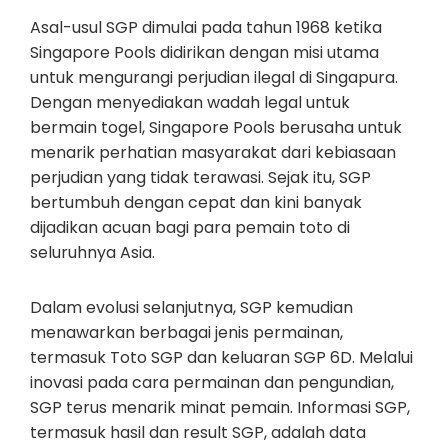
Asal-usul SGP dimulai pada tahun 1968 ketika
Singapore Pools didirikan dengan misi utama
untuk mengurangi perjudian ilegal di Singapura.
Dengan menyediakan wadah legal untuk
bermain togel, Singapore Pools berusaha untuk
menarik perhatian masyarakat dari kebiasaan
perjudian yang tidak terawasi. Sejak itu, SGP
bertumbuh dengan cepat dan kini banyak
dijadikan acuan bagi para pemain toto di
seluruhnya Asia.
Dalam evolusi selanjutnya, SGP kemudian
menawarkan berbagai jenis permainan,
termasuk Toto SGP dan keluaran SGP 6D. Melalui
inovasi pada cara permainan dan pengundian,
SGP terus menarik minat pemain. Informasi SGP,
termasuk hasil dan result SGP, adalah data