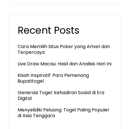
Recent Posts
Cara Memilih Situs Poker yang Aman dan
Terpercaya
Live Draw Macau: Hasil dan Analisis Hari Ini
Kisah Inspiratif: Para Pemenang
Bupatitogel
Generasi Togel: Kehadiran Sosial di Era
Digital
Menyelidiki Peluang: Togel Paling Populer
di Asia Tenggara