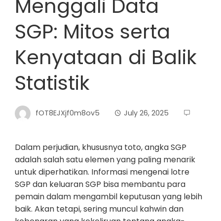
Menggali Data
SGP: Mitos serta
Kenyataan di Balik
Statistik
fOT8EJXjf0m8ov5
July 26, 2025
Dalam perjudian, khususnya toto, angka SGP
adalah salah satu elemen yang paling menarik
untuk diperhatikan. Informasi mengenai lotre
SGP dan keluaran SGP bisa membantu para
pemain dalam mengambil keputusan yang lebih
baik. Akan tetapi, sering muncul kahwin dan