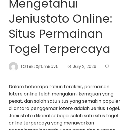
Mengetahui
Jeniustoto Online:
Situs Permainan
Togel Terpercaya
fOT8EJXjf0m8ov5
July 2, 2026
Dalam beberapa tahun terakhir, permainan
lotere online telah mengalami kemajuan yang
pesat, dan salah satu situs yang semakin populer
di antara penggemar lotere adalah Jenius Togel.
Jeniustoto dikenal sebagai salah satu situs togel
online terpercaya yang menawarkan