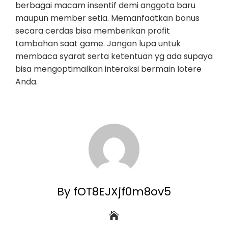
berbagai macam insentif demi anggota baru
maupun member setia. Memanfaatkan bonus
secara cerdas bisa memberikan profit
tambahan saat game. Jangan lupa untuk
membaca syarat serta ketentuan yg ada supaya
bisa mengoptimalkan interaksi bermain lotere
Anda.
By fOT8EJXjf0m8ov5