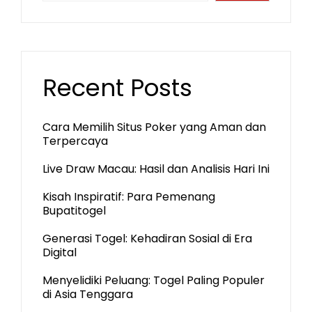
Recent Posts
Cara Memilih Situs Poker yang Aman dan
Terpercaya
Live Draw Macau: Hasil dan Analisis Hari Ini
Kisah Inspiratif: Para Pemenang
Bupatitogel
Generasi Togel: Kehadiran Sosial di Era
Digital
Menyelidiki Peluang: Togel Paling Populer
di Asia Tenggara