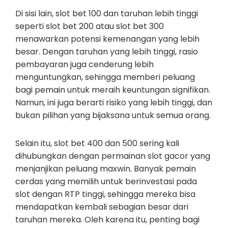
Di sisi lain, slot bet 100 dan taruhan lebih tinggi
seperti slot bet 200 atau slot bet 300
menawarkan potensi kemenangan yang lebih
besar. Dengan taruhan yang lebih tinggi, rasio
pembayaran juga cenderung lebih
menguntungkan, sehingga memberi peluang
bagi pemain untuk meraih keuntungan signifikan.
Namun, ini juga berarti risiko yang lebih tinggi, dan
bukan pilihan yang bijaksana untuk semua orang.
Selain itu, slot bet 400 dan 500 sering kali
dihubungkan dengan permainan slot gacor yang
menjanjikan peluang maxwin. Banyak pemain
cerdas yang memilih untuk berinvestasi pada
slot dengan RTP tinggi, sehingga mereka bisa
mendapatkan kembali sebagian besar dari
taruhan mereka. Oleh karena itu, penting bagi