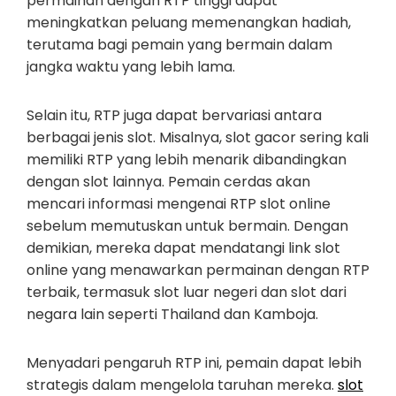
permainan dengan RTP tinggi dapat
meningkatkan peluang memenangkan hadiah,
terutama bagi pemain yang bermain dalam
jangka waktu yang lebih lama.
Selain itu, RTP juga dapat bervariasi antara
berbagai jenis slot. Misalnya, slot gacor sering kali
memiliki RTP yang lebih menarik dibandingkan
dengan slot lainnya. Pemain cerdas akan
mencari informasi mengenai RTP slot online
sebelum memutuskan untuk bermain. Dengan
demikian, mereka dapat mendatangi link slot
online yang menawarkan permainan dengan RTP
terbaik, termasuk slot luar negeri dan slot dari
negara lain seperti Thailand dan Kamboja.
Menyadari pengaruh RTP ini, pemain dapat lebih
strategis dalam mengelola taruhan mereka.
slot