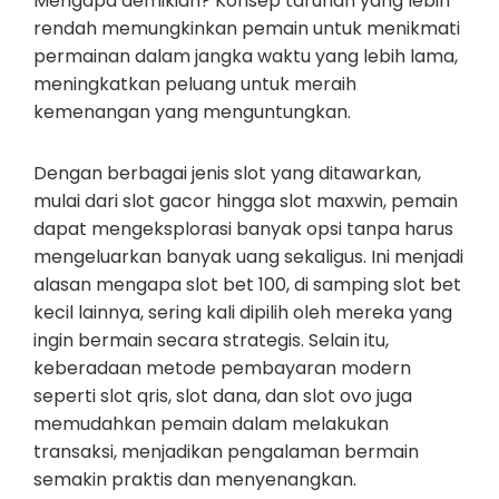
Mengapa demikian? Konsep taruhan yang lebih
rendah memungkinkan pemain untuk menikmati
permainan dalam jangka waktu yang lebih lama,
meningkatkan peluang untuk meraih
kemenangan yang menguntungkan.
Dengan berbagai jenis slot yang ditawarkan,
mulai dari slot gacor hingga slot maxwin, pemain
dapat mengeksplorasi banyak opsi tanpa harus
mengeluarkan banyak uang sekaligus. Ini menjadi
alasan mengapa slot bet 100, di samping slot bet
kecil lainnya, sering kali dipilih oleh mereka yang
ingin bermain secara strategis. Selain itu,
keberadaan metode pembayaran modern
seperti slot qris, slot dana, dan slot ovo juga
memudahkan pemain dalam melakukan
transaksi, menjadikan pengalaman bermain
semakin praktis dan menyenangkan.