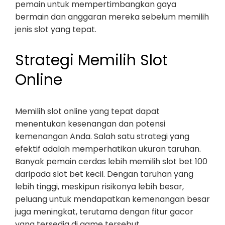
pemain untuk mempertimbangkan gaya
bermain dan anggaran mereka sebelum memilih
jenis slot yang tepat.
Strategi Memilih Slot
Online
Memilih slot online yang tepat dapat
menentukan kesenangan dan potensi
kemenangan Anda. Salah satu strategi yang
efektif adalah memperhatikan ukuran taruhan.
Banyak pemain cerdas lebih memilih slot bet 100
daripada slot bet kecil. Dengan taruhan yang
lebih tinggi, meskipun risikonya lebih besar,
peluang untuk mendapatkan kemenangan besar
juga meningkat, terutama dengan fitur gacor
yang tersedia di game tersebut.