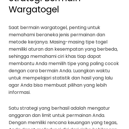
Wargatogel
Saat bermain wargatogel, penting untuk
memahami beraneka jenis permainan dan
metode kerjanya. Masing-masing tipe togel
memiliki aturan dan kesempatan yang berbeda,
sehingga memahami ciri khas tiap dapat
membantu Anda memilih tipe yang paling cocok
dengan cara bermain Anda. Luangkan waktu
untuk mempelajari statistik dan hasil yang lalu
agar Anda bisa membuat pilihan yang lebih
informasi.
Satu strategi yang berhasil adalah mengatur
anggaran dan limit untuk permainan Anda.
Dengan memiliki rencana keuangan yang tegas,