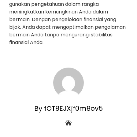
gunakan pengetahuan dalam rangka
meningkatkan kemungkinan Anda dalam
bermain. Dengan pengelolaan finansial yang
bijak, Anda dapat mengoptimalkan pengalaman
bermain Anda tanpa mengurangi stabilitas
finansial Anda.
By fOT8EJXjf0m8ov5