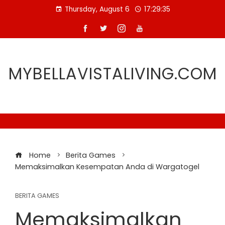
Skip
Thursday, August 6
17:29:36
to
content
MYBELLAVISTALIVING.COM
Home
Berita Games
Memaksimalkan Kesempatan Anda di Wargatogel
BERITA GAMES
Memaksimalkan