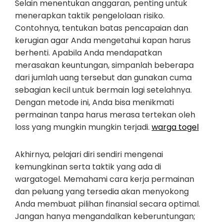
Selain menentukan anggaran, penting untuk
menerapkan taktik pengelolaan risiko.
Contohnya, tentukan batas pencapaian dan
kerugian agar Anda mengetahui kapan harus
berhenti. Apabila Anda mendapatkan
merasakan keuntungan, simpanlah beberapa
dari jumlah uang tersebut dan gunakan cuma
sebagian kecil untuk bermain lagi setelahnya.
Dengan metode ini, Anda bisa menikmati
permainan tanpa harus merasa tertekan oleh
loss yang mungkin mungkin terjadi.
warga togel
Akhirnya, pelajari diri sendiri mengenai
kemungkinan serta taktik yang ada di
wargatogel. Memahami cara kerja permainan
dan peluang yang tersedia akan menyokong
Anda membuat pilihan finansial secara optimal.
Jangan hanya mengandalkan keberuntungan;