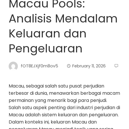
Macau Pools:
Analisis Mendalam
Keluaran dan
Pengeluaran
fOT8EJXjf0m8ov5
February 11, 2026
Macau, sebagai salah satu pusat perjudian
terbesar di dunia, menawarkan berbagai macam
permainan yang menarik bagi para penjudi.
Salah satu aspek penting dari industri perjudian di
Macau adalah sistem keluaran dan pengeluaran.
Dalam konteks ini, keluaran Macau dan