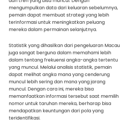
dan tren yang bisa muncul. Dengan
mengumpulkan data dari keluaran sebelumnya,
pemain dapat membuat strategi yang lebih
terinformasi untuk meningkatkan peluang
mereka dalam permainan selanjutnya.
Statistik yang dihasilkan dari pengeluaran Macau
juga sangat berguna dalam memahami lebih
dalam tentang frekuensi angka-angka tertentu
yang muncul. Melalui analisis statistik, pemain
dapat melihat angka mana yang cenderung
muncul lebih sering dan mana yang jarang
muncul. Dengan cara ini, mereka bisa
memanfaatkan informasi tersebut saat memilih
nomor untuk taruhan mereka, berharap bisa
mendapatkan keuntungan dari pola yang
teridentifikasi.