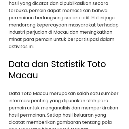
hasil yang dicatat dan dipublikasikan secara
terbuka, pemain dapat memastikan bahwa
permainan berlangsung secara adil. Hal ini juga
mendorong kepercayaan masyarakat terhadap
industri perjudian di Macau dan meningkatkan
minat para pemain untuk berpartisipasi dalam
aktivitas ini.
Data dan Statistik Toto
Macau
Data Toto Macau merupakan salah satu sumber
informasi penting yang digunakan oleh para
pemain untuk menganalisis dan memperkirakan
hasil permainan. Setiap hasil keluaran yang
dicatat memberikan gambaran tentang pola