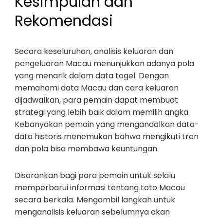
Kesimpulan dan
Rekomendasi
Secara keseluruhan, analisis keluaran dan
pengeluaran Macau menunjukkan adanya pola
yang menarik dalam data togel. Dengan
memahami data Macau dan cara keluaran
dijadwalkan, para pemain dapat membuat
strategi yang lebih baik dalam memilih angka.
Kebanyakan pemain yang mengandalkan data-
data historis menemukan bahwa mengikuti tren
dan pola bisa membawa keuntungan.
Disarankan bagi para pemain untuk selalu
memperbarui informasi tentang toto Macau
secara berkala. Mengambil langkah untuk
menganalisis keluaran sebelumnya akan