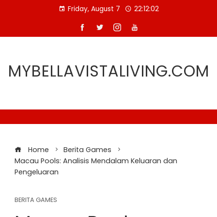
Skip
Friday, August 7
22:12:03
to
content
MYBELLAVISTALIVING.COM
Home
Berita Games
Macau Pools: Analisis Mendalam Keluaran dan
Pengeluaran
BERITA GAMES