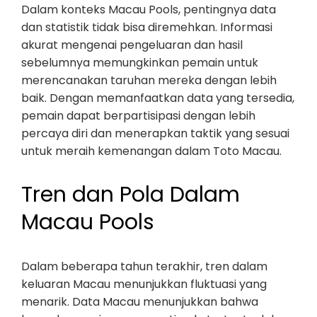
Dalam konteks Macau Pools, pentingnya data
dan statistik tidak bisa diremehkan. Informasi
akurat mengenai pengeluaran dan hasil
sebelumnya memungkinkan pemain untuk
merencanakan taruhan mereka dengan lebih
baik. Dengan memanfaatkan data yang tersedia,
pemain dapat berpartisipasi dengan lebih
percaya diri dan menerapkan taktik yang sesuai
untuk meraih kemenangan dalam Toto Macau.
Tren dan Pola Dalam
Macau Pools
Dalam beberapa tahun terakhir, tren dalam
keluaran Macau menunjukkan fluktuasi yang
menarik. Data Macau menunjukkan bahwa