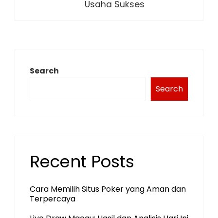
Usaha Sukses
Search
Search
Recent Posts
Cara Memilih Situs Poker yang Aman dan
Terpercaya