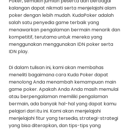
Poker, semakin jumlah peserta dari berbagai
kalangan dapat nikmati serta menjelajahi alam
poker dengan lebih mudah. KudaPoker adalah
salah satu penyedia game terbaik yang
menawarkan pengalaman bermain menarik dan
kompetitif, terutama untuk mereka yang
menggunakan menggunakan IDN poker serta
IDN play.
Di dalam tulisan ini, kami akan membahas
meneliti bagaimana cara Kuda Poker dapat
menolong Anda menambah kemampuan main
game poker. Apakah Anda Anda masih memulai
atau berpengalaman memiliki pengalaman
bermain, ada banyak hal-hal yang dapat kamu
pelajari dari itu ini. Kami akan menjelajahi
menjelajahi fitur yang tersedia, strategi-strategi
yang bisa diterapkan, dan tips-tips yang