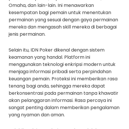
Omaha, dan lain-lain. Ini menawarkan
kesempatan bagi pemain untuk menentukan
permainan yang sesuai dengan gaya permainan
mereka dan mengasah skill mereka di berbagai
jenis permainan.
Selain itu, IDN Poker dikenal dengan sistem
keamanan yang handal. Platform ini
menggunakan teknologi enkripsi modern untuk
menjaga informasi pribadi serta perpindahan
keuangan pemain. Proteksi ini memberikan rasa
tenang bagi anda, sehingga mereka dapat
berkonsentrasi pada permainan tanpa khawatir
akan pelanggaran informasi. Rasa percaya ini
sangat penting dalam memberikan pengalaman
yang nyaman dan aman.