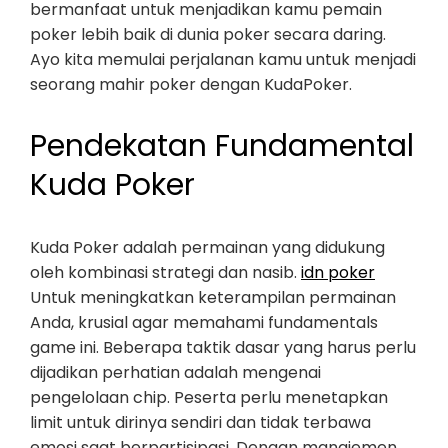
bermanfaat untuk menjadikan kamu pemain
poker lebih baik di dunia poker secara daring.
Ayo kita memulai perjalanan kamu untuk menjadi
seorang mahir poker dengan KudaPoker.
Pendekatan Fundamental
Kuda Poker
Kuda Poker adalah permainan yang didukung
oleh kombinasi strategi dan nasib.
idn poker
Untuk meningkatkan keterampilan permainan
Anda, krusial agar memahami fundamentals
game ini. Beberapa taktik dasar yang harus perlu
dijadikan perhatian adalah mengenai
pengelolaan chip. Peserta perlu menetapkan
limit untuk dirinya sendiri dan tidak terbawa
emosi saat berpartisipasi. Dengan manajemen