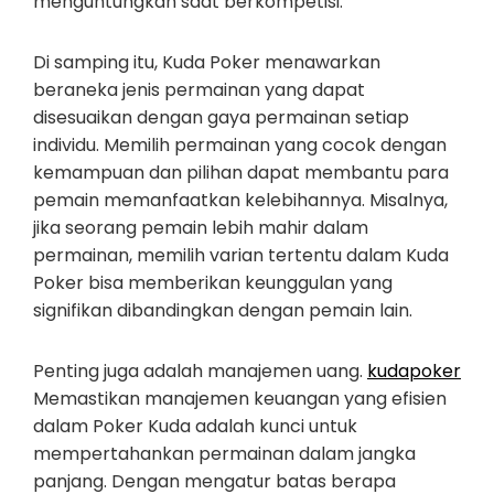
menguntungkan saat berkompetisi.
Di samping itu, Kuda Poker menawarkan
beraneka jenis permainan yang dapat
disesuaikan dengan gaya permainan setiap
individu. Memilih permainan yang cocok dengan
kemampuan dan pilihan dapat membantu para
pemain memanfaatkan kelebihannya. Misalnya,
jika seorang pemain lebih mahir dalam
permainan, memilih varian tertentu dalam Kuda
Poker bisa memberikan keunggulan yang
signifikan dibandingkan dengan pemain lain.
Penting juga adalah manajemen uang.
kudapoker
Memastikan manajemen keuangan yang efisien
dalam Poker Kuda adalah kunci untuk
mempertahankan permainan dalam jangka
panjang. Dengan mengatur batas berapa