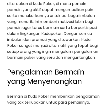
diterapkan di Kuda Poker, di mana pemain
pemain yang aktif dapat mengumpulkan poin
serta menukarkannya untuk berbagai imbalan
yang menarik. Ini memberi motivasi lebih bagi
pemain agar terus bermain serta berpartisipasi
dalam lingkungan Kudapoker. Dengan semua
imbalan dan promosi yang ditawarkan, Kuda
Poker sangat menjadi alternatif yang tepat bagi
setiap orang yang ingin mengalami pengalaman
bermain poker yang seru dan menguntungkan.
Pengalaman Bermain
yang Menyenangkan
Bermain di Kuda Poker memberikan pengalaman
yang tak terlupakan untuk para pemainnya.