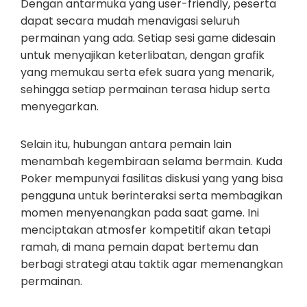
Dengan antarmuka yang user-friendly, peserta
dapat secara mudah menavigasi seluruh
permainan yang ada. Setiap sesi game didesain
untuk menyajikan keterlibatan, dengan grafik
yang memukau serta efek suara yang menarik,
sehingga setiap permainan terasa hidup serta
menyegarkan.
Selain itu, hubungan antara pemain lain
menambah kegembiraan selama bermain. Kuda
Poker mempunyai fasilitas diskusi yang yang bisa
pengguna untuk berinteraksi serta membagikan
momen menyenangkan pada saat game. Ini
menciptakan atmosfer kompetitif akan tetapi
ramah, di mana pemain dapat bertemu dan
berbagi strategi atau taktik agar memenangkan
permainan.