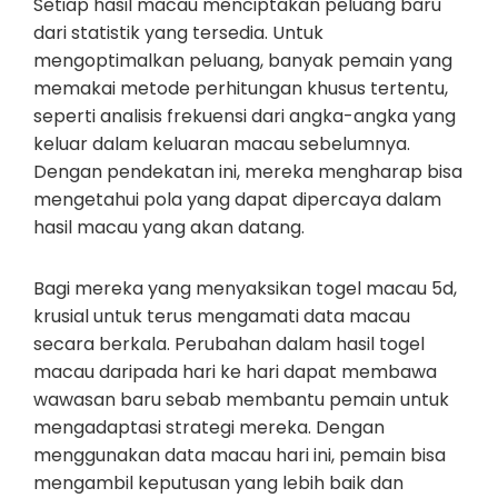
Setiap hasil macau menciptakan peluang baru
dari statistik yang tersedia. Untuk
mengoptimalkan peluang, banyak pemain yang
memakai metode perhitungan khusus tertentu,
seperti analisis frekuensi dari angka-angka yang
keluar dalam keluaran macau sebelumnya.
Dengan pendekatan ini, mereka mengharap bisa
mengetahui pola yang dapat dipercaya dalam
hasil macau yang akan datang.
Bagi mereka yang menyaksikan togel macau 5d,
krusial untuk terus mengamati data macau
secara berkala. Perubahan dalam hasil togel
macau daripada hari ke hari dapat membawa
wawasan baru sebab membantu pemain untuk
mengadaptasi strategi mereka. Dengan
menggunakan data macau hari ini, pemain bisa
mengambil keputusan yang lebih baik dan