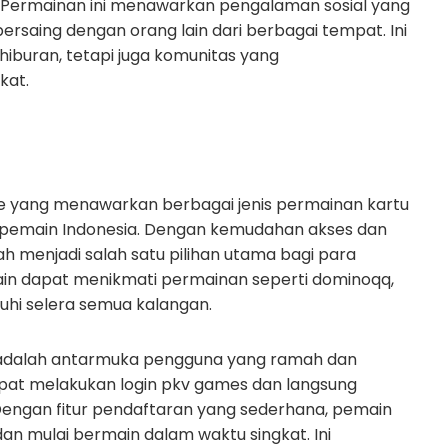
. Permainan ini menawarkan pengalaman sosial yang
ersaing dengan orang lain dari berbagai tempat. Ini
buran, tetapi juga komunitas yang
kat.
e yang menawarkan berbagai jenis permainan kartu
n pemain Indonesia. Dengan kemudahan akses dan
 menjadi salah satu pilihan utama bagi para
ain dapat menikmati permainan seperti dominoqq,
uhi selera semua kalangan.
s adalah antarmuka pengguna yang ramah dan
at melakukan login pkv games dan langsung
Dengan fitur pendaftaran yang sederhana, pemain
n mulai bermain dalam waktu singkat. Ini