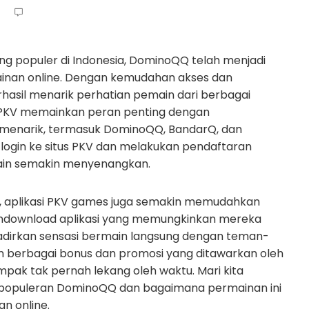
ng populer di Indonesia, DominoQQ telah menjadi
ainan online. Dengan kemudahan akses dan
asil menarik perhatian pemain dari berbagai
us PKV memainkan peran penting dengan
 menarik, termasuk DominoQQ, BandarQ, dan
ogin ke situs PKV dan melakukan pendaftaran
n semakin menyenangkan.
, aplikasi PKV games juga semakin memudahkan
mendownload aplikasi yang memungkinkan mereka
adirkan sensasi bermain langsung dengan teman-
n berbagai bonus dan promosi yang ditawarkan oleh
mpak tak pernah lekang oleh waktu. Mari kita
 kepopuleran DominoQQ dan bagaimana permainan ini
n online.