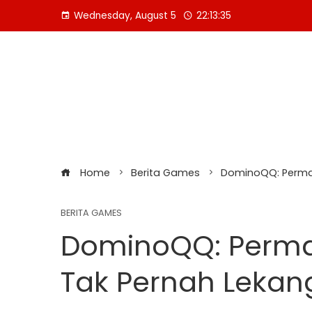
Skip
Wednesday, August 5
22:13:35
to
content
Home
Berita Games
DominoQQ: Permai
BERITA GAMES
DominoQQ: Permai
Tak Pernah Lekan