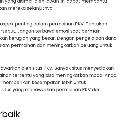
ah yang diambil oleh lawan, ini dapat membantu
an mereka selanjutnya.
 aspek penting dalam permainan PKV. Tentukan
ersebut. Jangan terbawa emosi saat bermain,
kan kerugian yang besar. Dengan pengelolaan dana
dalam permainan dan meningkatkan peluang untuk
tawarkan oleh situs PKV. Banyak situs menyediakan
inan tertentu yang bisa meningkatkan modal Anda.
t memberikan kesempatan lebih untuk
 situs yang menawarkan permainan PKV dan
rbaik