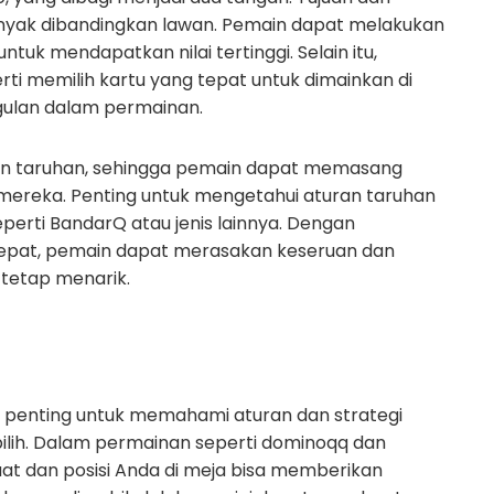
anyak dibandingkan lawan. Pemain dapat melakukan
uk mendapatkan nilai tertinggi. Selain itu,
rti memilih kartu yang tepat untuk dimainkan di
gulan dalam permainan.
n taruhan, sehingga pemain dapat memasang
mereka. Penting untuk mengetahui aturan taruhan
eperti BandarQ atau jenis lainnya. Dengan
epat, pemain dapat merasakan keseruan dan
tetap menarik.
 penting untuk memahami aturan dan strategi
pilih. Dalam permainan seperti dominoqq dan
at dan posisi Anda di meja bisa memberikan