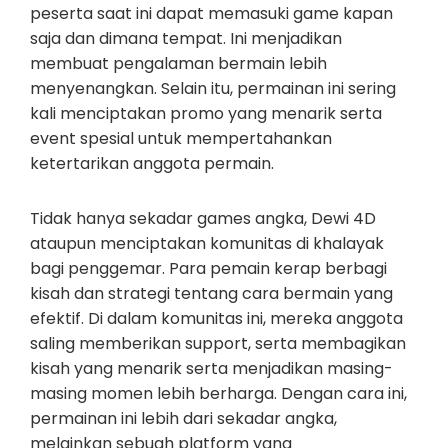
peserta saat ini dapat memasuki game kapan
saja dan dimana tempat. Ini menjadikan
membuat pengalaman bermain lebih
menyenangkan. Selain itu, permainan ini sering
kali menciptakan promo yang menarik serta
event spesial untuk mempertahankan
ketertarikan anggota permain.
Tidak hanya sekadar games angka, Dewi 4D
ataupun menciptakan komunitas di khalayak
bagi penggemar. Para pemain kerap berbagi
kisah dan strategi tentang cara bermain yang
efektif. Di dalam komunitas ini, mereka anggota
saling memberikan support, serta membagikan
kisah yang menarik serta menjadikan masing-
masing momen lebih berharga. Dengan cara ini,
permainan ini lebih dari sekadar angka,
melainkan sebuah platform yang