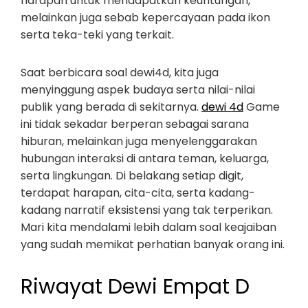
harapan untuk mendapatkan keuntungan,
melainkan juga sebab kepercayaan pada ikon
serta teka-teki yang terkait.
Saat berbicara soal dewi4d, kita juga
menyinggung aspek budaya serta nilai-nilai
publik yang berada di sekitarnya.
dewi 4d
Game
ini tidak sekadar berperan sebagai sarana
hiburan, melainkan juga menyelenggarakan
hubungan interaksi di antara teman, keluarga,
serta lingkungan. Di belakang setiap digit,
terdapat harapan, cita-cita, serta kadang-
kadang narratif eksistensi yang tak terperikan.
Mari kita mendalami lebih dalam soal keajaiban
yang sudah memikat perhatian banyak orang ini.
Riwayat Dewi Empat D