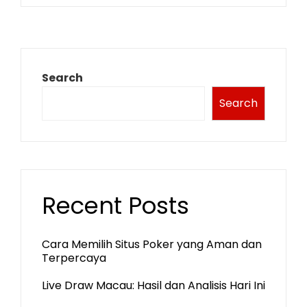
Search
Search
Recent Posts
Cara Memilih Situs Poker yang Aman dan
Terpercaya
Live Draw Macau: Hasil dan Analisis Hari Ini