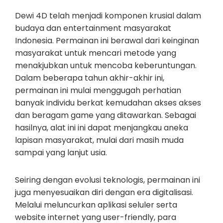
Dewi 4D telah menjadi komponen krusial dalam
budaya dan entertainment masyarakat
Indonesia. Permainan ini berawal dari keinginan
masyarakat untuk mencari metode yang
menakjubkan untuk mencoba keberuntungan.
Dalam beberapa tahun akhir-akhir ini,
permainan ini mulai menggugah perhatian
banyak individu berkat kemudahan akses akses
dan beragam game yang ditawarkan. Sebagai
hasilnya, alat ini ini dapat menjangkau aneka
lapisan masyarakat, mulai dari masih muda
sampai yang lanjut usia.
Seiring dengan evolusi teknologis, permainan ini
juga menyesuaikan diri dengan era digitalisasi.
Melalui meluncurkan aplikasi seluler serta
website internet yang user-friendly, para