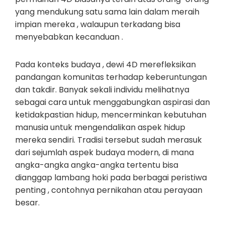
yang mendukung satu sama lain dalam meraih
impian mereka , walaupun terkadang bisa
menyebabkan kecanduan .
Pada konteks budaya , dewi 4D merefleksikan
pandangan komunitas terhadap keberuntungan
dan takdir. Banyak sekali individu melihatnya
sebagai cara untuk menggabungkan aspirasi dan
ketidakpastian hidup, mencerminkan kebutuhan
manusia untuk mengendalikan aspek hidup
mereka sendiri. Tradisi tersebut sudah merasuk
dari sejumlah aspek budaya modern, di mana
angka-angka angka-angka tertentu bisa
dianggap lambang hoki pada berbagai peristiwa
penting , contohnya pernikahan atau perayaan
besar.