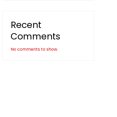
Recent
Comments
No comments to show.