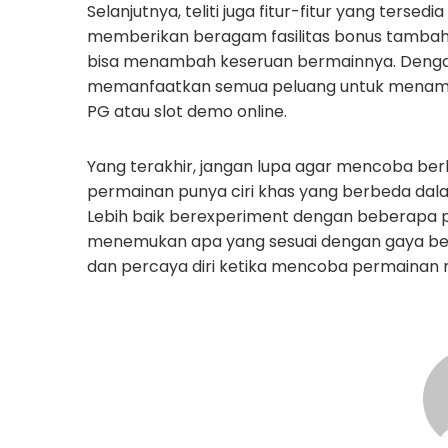
Selanjutnya, teliti juga fitur-fitur yang ters
memberikan beragam fasilitas bonus tambaha
bisa menambah keseruan bermainnya. Dengan 
memanfaatkan semua peluang untuk menamb
PG atau slot demo online.
Yang terakhir, jangan lupa agar mencoba berb
permainan punya ciri khas yang berbeda dal
Lebih baik berexperiment dengan beberapa p
menemukan apa yang sesuai dengan gaya berm
dan percaya diri ketika mencoba permainan 