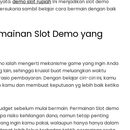
nyata.
demo slot rupiah
Ini menjadikan slot demo
bersukaria sambil belajar cara bermain dengan baik
rmainan Slot Demo yang
demo ialah mengerti mekanisme game yang ingin Anda
 yg lain, sehingga krusial buat meluangkan waktu
sio pembayaran. Dengan belajar ciri-ciri ini, kamu
kamu dan membuat keputusan yg lebih baik ketika
budget sebelum mulai bermain. Permainan Slot demo
 risiko kehilangan dana, namun tetap penting
ang ingin kamu pakai, walaupun hanya hanya dalam