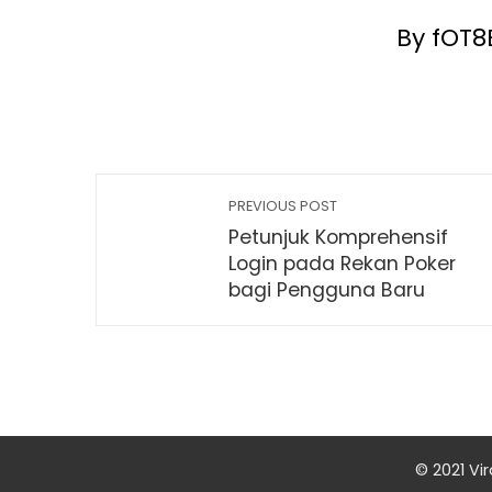
By fOT
PREVIOUS POST
Petunjuk Komprehensif
Login pada Rekan Poker
bagi Pengguna Baru
© 2021 Vir