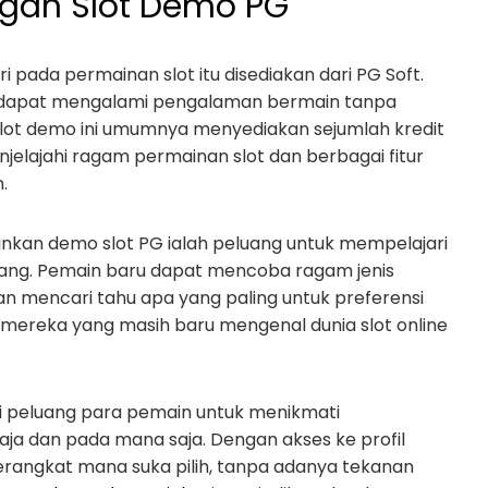
ngan Slot Demo PG
pada permainan slot itu disediakan dari PG Soft.
n dapat mengalami pengalaman bermain tanpa
lot demo ini umumnya menyediakan sejumlah kredit
elajahi ragam permainan slot dan berbagai fitur
.
nkan demo slot PG ialah peluang untuk mempelajari
 uang. Pemain baru dapat mencoba ragam jenis
an mencari tahu apa yang paling untuk preferensi
k mereka yang masih baru mengenal dunia slot online
ri peluang para pemain untuk menikmati
aja dan pada mana saja. Dengan akses ke profil
rangkat mana suka pilih, tanpa adanya tekanan