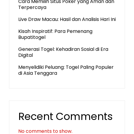
Cara Memilih Situs Poker yang Aman dan
Terpercaya
Live Draw Macau: Hasil dan Analisis Hari Ini
Kisah Inspiratif: Para Pemenang
Bupatitogel
Generasi Togel: Kehadiran Sosial di Era
Digital
Menyelidiki Peluang: Togel Paling Populer
di Asia Tenggara
Recent Comments
No comments to show.