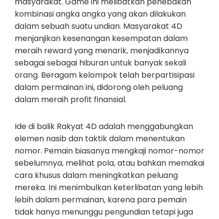
masyarakat. Game ini melibatkan penebakan
kombinasi angka angka yang akan dilakukan
dalam sebuah suatu undian. Masyarakat 4D
menjanjikan kesenangan kesempatan dalam
meraih reward yang menarik, menjadikannya
sebagai sebagai hiburan untuk banyak sekali
orang. Beragam kelompok telah berpartisipasi
dalam permainan ini, didorong oleh peluang
dalam meraih profit finansial.
Ide di balik Rakyat 4D adalah menggabungkan
elemen nasib dan taktik dalam menentukan
nomor. Pemain biasanya mengkaji nomor-nomor
sebelumnya, melihat pola, atau bahkan memakai
cara khusus dalam meningkatkan peluang
mereka. Ini menimbulkan keterlibatan yang lebih
lebih dalam permainan, karena para pemain
tidak hanya menunggu pengundian tetapi juga