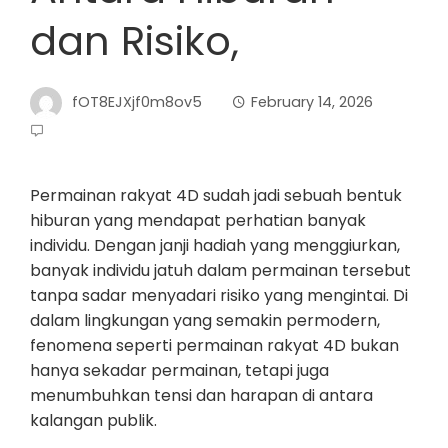
dan Risiko,
fOT8EJXjf0m8ov5
February 14, 2026
Permainan rakyat 4D sudah jadi sebuah bentuk
hiburan yang mendapat perhatian banyak
individu. Dengan janji hadiah yang menggiurkan,
banyak individu jatuh dalam permainan tersebut
tanpa sadar menyadari risiko yang mengintai. Di
dalam lingkungan yang semakin permodern,
fenomena seperti permainan rakyat 4D bukan
hanya sekadar permainan, tetapi juga
menumbuhkan tensi dan harapan di antara
kalangan publik.