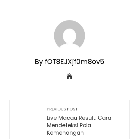
By fOT8EJXjf0m8ov5
PREVIOUS POST
Live Macau Result: Cara
Mendeteksi Pola
Kemenangan