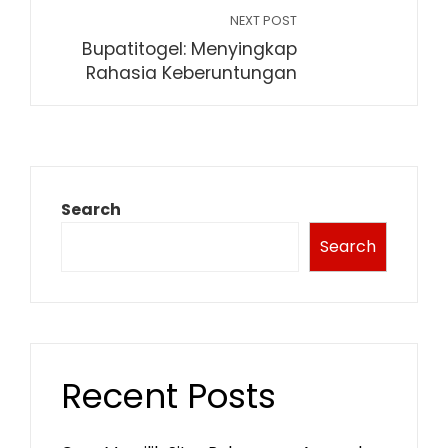
NEXT POST
Bupatitogel: Menyingkap
Rahasia Keberuntungan
Search
Search
Recent Posts