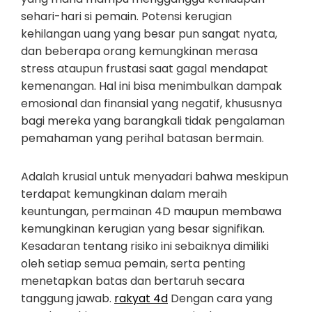
sehari-hari si pemain. Potensi kerugian
kehilangan uang yang besar pun sangat nyata,
dan beberapa orang kemungkinan merasa
stress ataupun frustasi saat gagal mendapat
kemenangan. Hal ini bisa menimbulkan dampak
emosional dan finansial yang negatif, khususnya
bagi mereka yang barangkali tidak pengalaman
pemahaman yang perihal batasan bermain.
Adalah krusial untuk menyadari bahwa meskipun
terdapat kemungkinan dalam meraih
keuntungan, permainan 4D maupun membawa
kemungkinan kerugian yang besar signifikan.
Kesadaran tentang risiko ini sebaiknya dimiliki
oleh setiap semua pemain, serta penting
menetapkan batas dan bertaruh secara
tanggung jawab.
rakyat 4d
Dengan cara yang