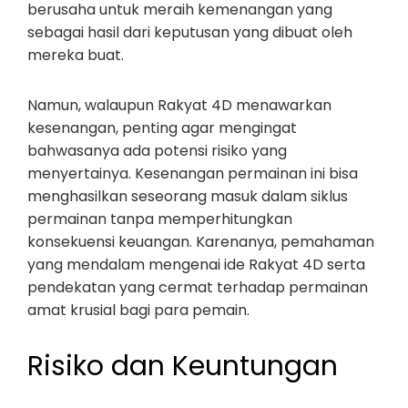
berusaha untuk meraih kemenangan yang
sebagai hasil dari keputusan yang dibuat oleh
mereka buat.
Namun, walaupun Rakyat 4D menawarkan
kesenangan, penting agar mengingat
bahwasanya ada potensi risiko yang
menyertainya. Kesenangan permainan ini bisa
menghasilkan seseorang masuk dalam siklus
permainan tanpa memperhitungkan
konsekuensi keuangan. Karenanya, pemahaman
yang mendalam mengenai ide Rakyat 4D serta
pendekatan yang cermat terhadap permainan
amat krusial bagi para pemain.
Risiko dan Keuntungan