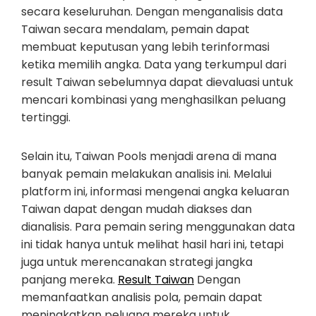
secara keseluruhan. Dengan menganalisis data
Taiwan secara mendalam, pemain dapat
membuat keputusan yang lebih terinformasi
ketika memilih angka. Data yang terkumpul dari
result Taiwan sebelumnya dapat dievaluasi untuk
mencari kombinasi yang menghasilkan peluang
tertinggi.
Selain itu, Taiwan Pools menjadi arena di mana
banyak pemain melakukan analisis ini. Melalui
platform ini, informasi mengenai angka keluaran
Taiwan dapat dengan mudah diakses dan
dianalisis. Para pemain sering menggunakan data
ini tidak hanya untuk melihat hasil hari ini, tetapi
juga untuk merencanakan strategi jangka
panjang mereka.
Result Taiwan
Dengan
memanfaatkan analisis pola, pemain dapat
meningkatkan peluang mereka untuk