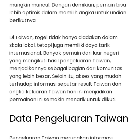
mungkin muncul. Dengan demikian, pemain bisa
lebih optimis dalam memilih angka untuk undian
berikutnya.
Di Taiwan, togel tidak hanya diadakan dalam
skala lokal, tetapi juga memiliki daya tarik
internasional. Banyak pemain dari luar negeri
yang mengikuti hasil pengeluaran Taiwan,
menjadikannya sebagai bagian dari komunitas
yang lebih besar. Selain itu, akses yang mudah
terhadap informasi seputar result Taiwan dan
angka keluaran Taiwan hari ini menjadikan
permainan ini semakin menarik untuk diikuti.
Data Pengeluaran Taiwan
Pengeluaran Taiwan merupakan informasi