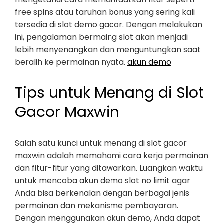
free spins atau taruhan bonus yang sering kali
tersedia di slot demo gacor. Dengan melakukan
ini, pengalaman bermaing slot akan menjadi
lebih menyenangkan dan menguntungkan saat
beralih ke permainan nyata.
akun demo
Tips untuk Menang di Slot
Gacor Maxwin
Salah satu kunci untuk menang di slot gacor
maxwin adalah memahami cara kerja permainan
dan fitur-fitur yang ditawarkan. Luangkan waktu
untuk mencoba akun demo slot no limit agar
Anda bisa berkenalan dengan berbagai jenis
permainan dan mekanisme pembayaran.
Dengan menggunakan akun demo, Anda dapat