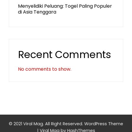
Menyelidiki Peluang: Togel Paling Populer
di Asia Tenggara
Recent Comments
No comments to show.
© 2021 Viral Mag. All Right Reserved.
WordPress Theme
|
Viral Mag
by HashThemes