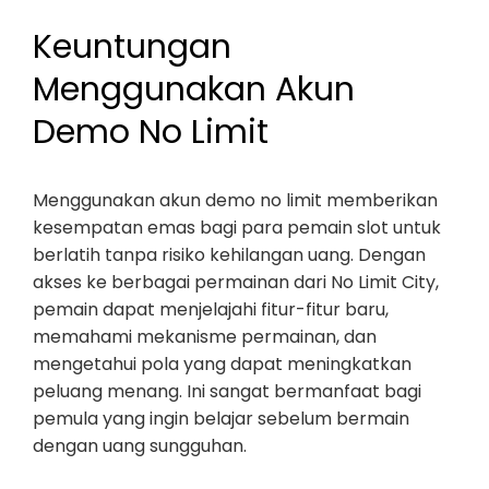
Keuntungan
Menggunakan Akun
Demo No Limit
Menggunakan akun demo no limit memberikan
kesempatan emas bagi para pemain slot untuk
berlatih tanpa risiko kehilangan uang. Dengan
akses ke berbagai permainan dari No Limit City,
pemain dapat menjelajahi fitur-fitur baru,
memahami mekanisme permainan, dan
mengetahui pola yang dapat meningkatkan
peluang menang. Ini sangat bermanfaat bagi
pemula yang ingin belajar sebelum bermain
dengan uang sungguhan.