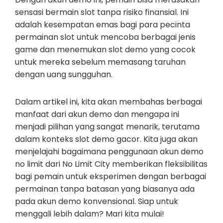
sensasi bermain slot tanpa risiko finansial. Ini
adalah kesempatan emas bagi para pecinta
permainan slot untuk mencoba berbagai jenis
game dan menemukan slot demo yang cocok
untuk mereka sebelum memasang taruhan
dengan uang sungguhan.
Dalam artikel ini, kita akan membahas berbagai
manfaat dari akun demo dan mengapa ini
menjadi pilihan yang sangat menarik, terutama
dalam konteks slot demo gacor. Kita juga akan
menjelajahi bagaimana penggunaan akun demo
no limit dari No Limit City memberikan fleksibilitas
bagi pemain untuk eksperimen dengan berbagai
permainan tanpa batasan yang biasanya ada
pada akun demo konvensional. Siap untuk
menggali lebih dalam? Mari kita mulai!