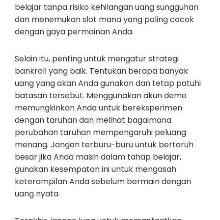
belajar tanpa risiko kehilangan uang sungguhan
dan menemukan slot mana yang paling cocok
dengan gaya permainan Anda.
Selain itu, penting untuk mengatur strategi
bankroll yang baik. Tentukan berapa banyak
uang yang akan Anda gunakan dan tetap patuhi
batasan tersebut. Menggunakan akun demo
memungkinkan Anda untuk bereksperimen
dengan taruhan dan melihat bagaimana
perubahan taruhan mempengaruhi peluang
menang. Jangan terburu-buru untuk bertaruh
besar jika Anda masih dalam tahap belajar,
gunakan kesempatan ini untuk mengasah
keterampilan Anda sebelum bermain dengan
uang nyata.