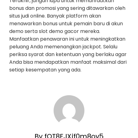
Terakhir, jangan lupa untuk memanfaatkan
bonus dan promosi yang sering ditawarkan oleh
situs judi online. Banyak platform akan
menawarkan bonus untuk pemain baru di akun
demo serta slot demo gacor mereka.
Manfaatkan penawaran ini untuk meningkatkan
peluang Anda memenangkan jackpot. Selalu
periksa syarat dan ketentuan yang berlaku agar
Anda bisa mendapatkan manfaat maksimal dari
setiap kesempatan yang ada.
By fOT8EJXjf0m8ov5