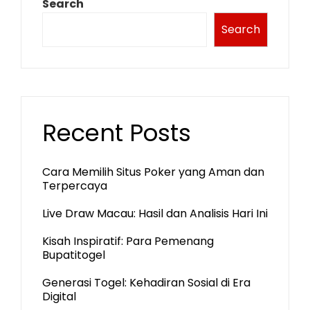
Search
Search
Recent Posts
Cara Memilih Situs Poker yang Aman dan
Terpercaya
Live Draw Macau: Hasil dan Analisis Hari Ini
Kisah Inspiratif: Para Pemenang
Bupatitogel
Generasi Togel: Kehadiran Sosial di Era
Digital