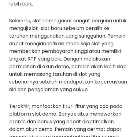
lebih baik.
Selain itu, slot demo gacor sangat berguna untuk
menguji slot-slot baru sebelum beralih ke
taruhan menggunakan uang sungguhan. Pemain
dapat mengidentifikasi mana saja slot yang
memberikan pembayaran tinggi atau memiliki
tingkat RTP yang baik. Dengan melakukan
permainan di akun demo, pemain akan lebih siap
untuk memasang taruhan di slot yang
sebenarnya setelah mendapatkan kepercayaan
diri dan pengalaman yang cukup.
Terakhir, manfaatkan fitur-fitur yang ada pada
platform slot demo. Banyak situs menawarkan
promo dan bonus yang dapat dioptimalkan
dalam akun demo. Pemain yang cermat dapat
mengetahui cara memanfaatkan fitur seperti