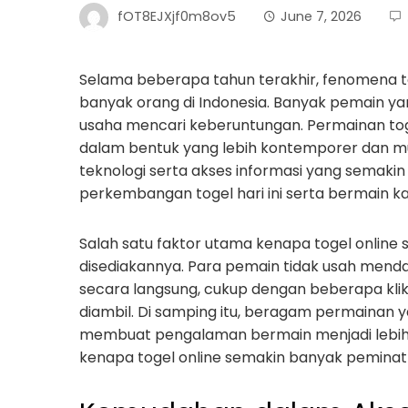
fOT8EJXjf0m8ov5
June 7, 2026
Selama beberapa tahun terakhir, fenomena 
banyak orang di Indonesia. Banyak pemain yang
usaha mencari keberuntungan. Permainan toge
dalam bentuk yang lebih kontemporer dan m
teknologi serta akses informasi yang semak
perkembangan togel hari ini serta bermain k
Salah satu faktor utama kenapa togel online
disediakannya. Para pemain tidak usah mend
secara langsung, cukup dengan beberapa kli
diambil. Di samping itu, beragam permainan y
membuat pengalaman bermain menjadi lebih m
kenapa togel online semakin banyak peminat