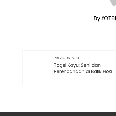
By fOT
PREVIOUS POST
Togel Kayu: Seni dan
Perencanaan di Balik Hoki