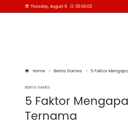
Skip
Thursday, August 6
05:00:04
to
content
Home
Berita Games
5 Faktor Mengapa
BERITA GAMES
5 Faktor Mengapa
Ternama