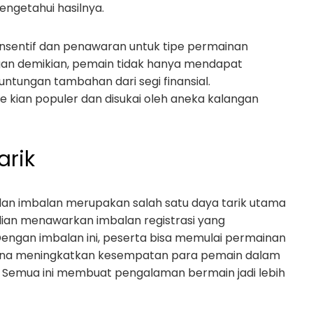
engetahui hasilnya.
 insentif dan penawaran untuk tipe permainan
ngan demikian, pemain tidak hanya mendapat
untungan tambahan dari segi finansial.
ne kian populer dan disukai oleh aneka kalangan
arik
i dan imbalan merupakan salah satu daya tarik utama
dian menawarkan imbalan registrasi yang
engan imbalan ini, peserta bisa memulai permainan
na meningkatkan kesempatan para pemain dalam
. Semua ini membuat pengalaman bermain jadi lebih