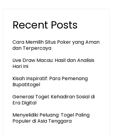
Recent Posts
Cara Memilih Situs Poker yang Aman
dan Terpercaya
Live Draw Macau: Hasil dan Analisis
Hari Ini
Kisah Inspiratif: Para Pemenang
Bupatitogel
Generasi Togel: Kehadiran Sosial di
Era Digital
Menyelidiki Peluang: Togel Paling
Populer di Asia Tenggara