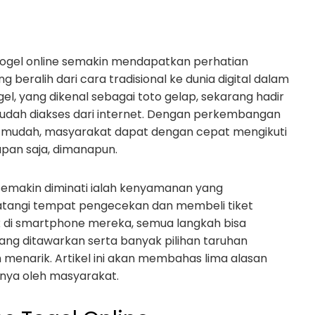
togel online semakin mendapatkan perhatian
 beralih dari cara tradisional ke dunia digital dalam
l, yang dikenal sebagai toto gelap, sekarang hadir
udah diakses dari internet. Dengan perkembangan
in mudah, masyarakat dapat dengan cepat mengikuti
apan saja, dimanapun.
 semakin diminati ialah kenyamanan yang
atangi tempat pengecekan dan membeli tiket
k di smartphone mereka, semua langkah bisa
ang ditawarkan serta banyak pilihan taruhan
enarik. Artikel ini akan membahas lima alasan
nya oleh masyarakat.