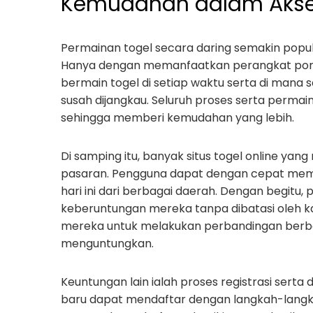
Kemudahan dalam Akses
Permainan togel secara daring semakin pop
Hanya dengan memanfaatkan perangkat pons
bermain togel di setiap waktu serta di mana s
susah dijangkau. Seluruh proses serta permain
sehingga memberi kemudahan yang lebih.
Di samping itu, banyak situs togel online ya
pasaran. Pengguna dapat dengan cepat memili
hari ini dari berbagai daerah. Dengan begitu,
keberuntungan mereka tanpa dibatasi oleh kar
mereka untuk melakukan perbandingan berb
menguntungkan.
Keuntungan lain ialah proses registrasi sert
baru dapat mendaftar dengan langkah-langk