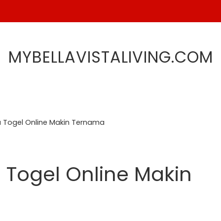
MYBELLAVISTALIVING.COM
 Togel Online Makin Ternama
 Togel Online Makin