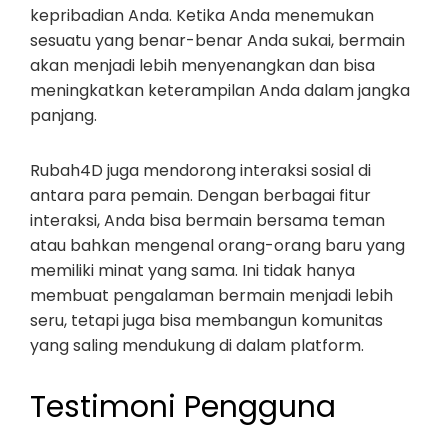
kepribadian Anda. Ketika Anda menemukan
sesuatu yang benar-benar Anda sukai, bermain
akan menjadi lebih menyenangkan dan bisa
meningkatkan keterampilan Anda dalam jangka
panjang.
Rubah4D juga mendorong interaksi sosial di
antara para pemain. Dengan berbagai fitur
interaksi, Anda bisa bermain bersama teman
atau bahkan mengenal orang-orang baru yang
memiliki minat yang sama. Ini tidak hanya
membuat pengalaman bermain menjadi lebih
seru, tetapi juga bisa membangun komunitas
yang saling mendukung di dalam platform.
Testimoni Pengguna