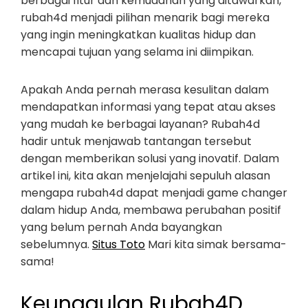
berbagai fitur dan kemudahan yang ditawarkan,
rubah4d menjadi pilihan menarik bagi mereka
yang ingin meningkatkan kualitas hidup dan
mencapai tujuan yang selama ini diimpikan.
Apakah Anda pernah merasa kesulitan dalam
mendapatkan informasi yang tepat atau akses
yang mudah ke berbagai layanan? Rubah4d
hadir untuk menjawab tantangan tersebut
dengan memberikan solusi yang inovatif. Dalam
artikel ini, kita akan menjelajahi sepuluh alasan
mengapa rubah4d dapat menjadi game changer
dalam hidup Anda, membawa perubahan positif
yang belum pernah Anda bayangkan
sebelumnya.
Situs Toto
Mari kita simak bersama-
sama!
Keunggulan Rubah4D