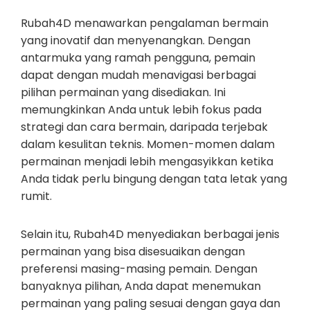
Rubah4D menawarkan pengalaman bermain
yang inovatif dan menyenangkan. Dengan
antarmuka yang ramah pengguna, pemain
dapat dengan mudah menavigasi berbagai
pilihan permainan yang disediakan. Ini
memungkinkan Anda untuk lebih fokus pada
strategi dan cara bermain, daripada terjebak
dalam kesulitan teknis. Momen-momen dalam
permainan menjadi lebih mengasyikkan ketika
Anda tidak perlu bingung dengan tata letak yang
rumit.
Selain itu, Rubah4D menyediakan berbagai jenis
permainan yang bisa disesuaikan dengan
preferensi masing-masing pemain. Dengan
banyaknya pilihan, Anda dapat menemukan
permainan yang paling sesuai dengan gaya dan